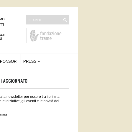
AMO
TI
SATE
NI
PONSOR
PRESS
I AGGIORNATO
i alla newsletter per essere tra i primi a
 le iniziative, gli eventi e le novità del
dress