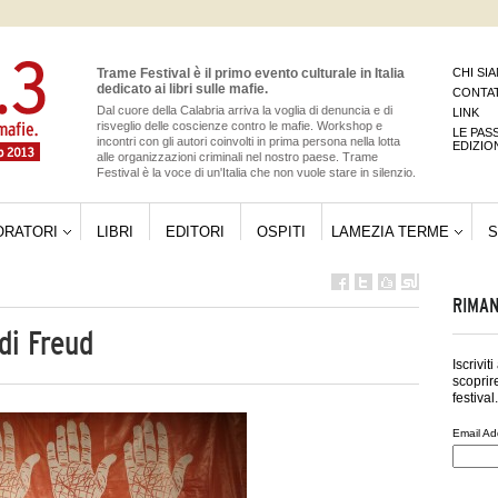
Trame Festival è il primo evento culturale in Italia
CHI SI
dedicato ai libri sulle mafie.
CONTAT
Dal cuore della Calabria arriva la voglia di denuncia e di
LINK
risveglio delle coscienze contro le mafie. Workshop e
LE PAS
incontri con gli autori coinvolti in prima persona nella lotta
EDIZIO
alle organizzazioni criminali nel nostro paese. Trame
Festival è la voce di un'Italia che non vuole stare in silenzio.
ORATORI
LIBRI
EDITORI
OSPITI
LAMEZIA TERME
S
RIMAN
 di Freud
Iscrivit
scoprire
festival.
Email Ad