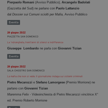
Pierpaolo Romani
(Avviso Pubblico),
Arcangelo Badolati
(Gazzetta del Sud) ne parlano con
Paolo Lattanzio
dal
Dossier sui Comuni sciolti per Mafia,
Avviso Pubblico
Evento
24 giugno 2022
PIAZZETTA SAN DOMENICO
​​​​​​​La ‘ndrangheta, trent’anni di silenzi e indifferenza
Giuseppe
Lombardo
ne parla con
Giovanni Tizian
Evento
24 giugno 2022
SALA CHIOSTRO SAN DOMENICO
La mafia che non si vede. Il giornalismo indaga sui sistemi criminali
Pietro
Mecarozzi
e
Stefano Lamorgese
(Premio Morrione)
ne
parlano con
Giovanni Tizian
Maremma Felix
- Videoinchiesta di Pietro Mecarozzi vincitrice X°
ed. Premio Roberto Morrione