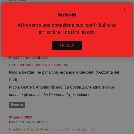
Novantadue
di
Giovanni Tizian
X
Sostienici
con
Achille Iera
, suoni
Erica Cuda
Giovanni Tizian,
Il silenzio. Italia 1992-2022, Laterza,
2022
Attraverso una donazione puoi contribuire ad
in collaborazione con Mammut Teatro
arricchire il nostro lavoro.
Trame in Scena
DONA
24 giugno 2022
PIAZZETTA SAN DOMENICO
I miei trent’anni di guerra alla ‘ndrangheta
Nicola
Gratteri
ne parla con
Arcangelo Badolati
(Gazzetta del
Sud)
Nicola Gratteri, Antonio Nicaso,
La Costituzione attraverso le
donne e gli uomini che l'hanno fatta
, Mondadori
Evento
24 giugno 2022
PIAZZETTA SAN DOMENICO
La mafia nel Comune. 30 anni di complicità tra clan e politica