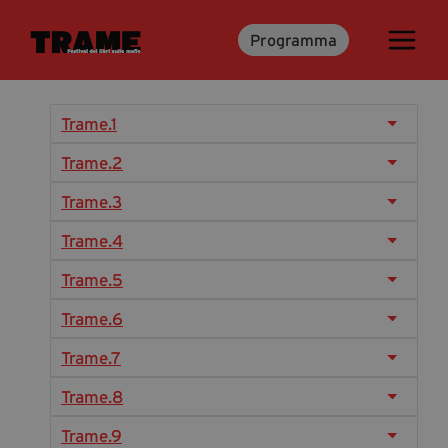
Programma
Trame.15
Programma
Ospiti
Trame.1
Libri
Trame.2
Trame.3
Media & Press
Trame.4
News & Kit
Trame.5
Accrediti Stampa
Trame.6
Cartella Stampa
Rassegna Stampa
Trame.7
Trame.8
Partecipa
Trame.9