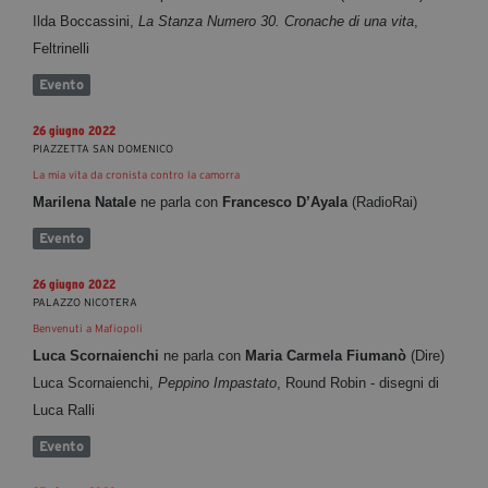
Ilda Boccassini,
La Stanza Numero 30. Cronache di una vita
,
Feltrinelli
Evento
26 giugno 2022
PIAZZETTA SAN DOMENICO
La mia vita da cronista contro la camorra
Marilena Natale
ne parla con
Francesco D’Ayala
(RadioRai)
Evento
26 giugno 2022
PALAZZO NICOTERA
​​​​​​​Benvenuti a Mafiopoli
Luca Scornaienchi
ne parla con
Maria Carmela Fiumanò
(Dire)
Luca Scornaienchi,
Peppino Impastato
, Round Robin - disegni di
Luca Ralli
Evento