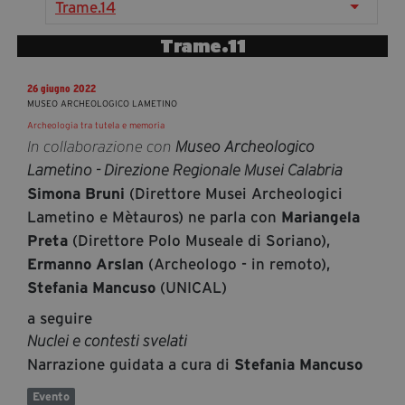
Trame.14
segreteria@tramefestival.it
info@tramefestival.it
Trame.11
+39 346 954 4078
26 giugno 2022
MUSEO ARCHEOLOGICO LAMETINO
Archeologia tra tutela e memoria
In collaborazione con
Museo Archeologico
Lametino - Direzione Regionale Musei Calabria
(Direttore Musei Archeologici
Simona Bruni
Lametino e Mètauros) ne parla con
Mariangela
(Direttore Polo Museale di Soriano),
Preta
(Archeologo - in remoto),
Ermanno Arslan
(UNICAL)
Stefania Mancuso
a seguire
Nuclei e contesti svelati
Narrazione guidata a cura di
Stefania Mancuso
Evento