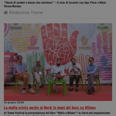
“Storie di uomini e donne che resistono” — il ciclo di incontri con Ugo Floro e Maria
Teresa Morano
di
Redazione Trame
18 giugno 2026
La mafia esiste anche al Nord: le mani dei boss su Milano
Al Trame Festival la presentazione del libro "Mafia a Milano": la storia del negazionismo