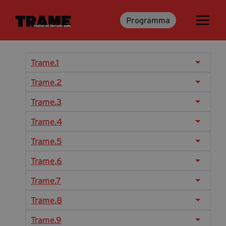
Programma
Trame.15
Programma
Ospiti
Trame.1
Libri
Trame.2
Trame.3
Media & Press
Trame.4
News & Kit
Trame.5
Accrediti Stampa
Trame.6
Cartella Stampa
Rassegna Stampa
Trame.7
Trame.8
Partecipa
Trame.9