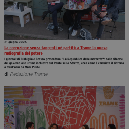
21 giugno 2026
La corruzione senza tangenti né partiti: a Trame la nuova
radiografia del potere
I giornalisti Bisbiglia e Grasso presentano "La Repubblica delle mazzette": dalle riforme
del governo alle ultime inchieste sul Ponte sullo Stretto, ecco come è cambiato il sistema
a trent'anni da Mani Pulite.
di
Redazione Trame