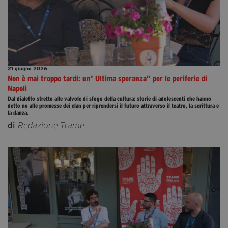
segreteria@tramefestival.it
info@tramefestival.it
+39 346 954 4078
21 giugno 2026
Non è mai troppo tardi: un' Ultima speranza” per le periferie di
Napoli
Dal dialetto stretto alle valvole di sfogo della cultura: storie di adolescenti che hanno
detto no alle promesse dei clan per riprendersi il futuro attraverso il teatro, la scrittura e
la danza.
di
Redazione Trame