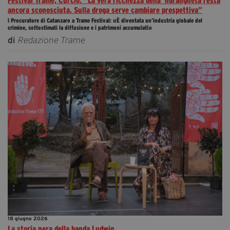
Festival Trame, Curcio: “La vera ricchezza della ’ndrangheta resta
ancora sconosciuta. Sulla droga serve cambiare prospettiva”
l Procuratore di Catanzaro a Trame Festival: «È diventata un’industria globale del
crimine, sottostimati la diffusione e i patrimoni accumulati»
di
Redazione Trame
18 giugno 2026
La storia nera della banda Ludwig