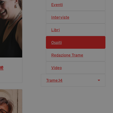
segreteria@tramefestival.it
Eventi
info@tramefestival.it
+39 346 954 4078
Interviste
Libri
Ospiti
Redazione Trame
ne
Video
Trame.14