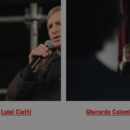
Luigi Ciotti
Gherardo Colom