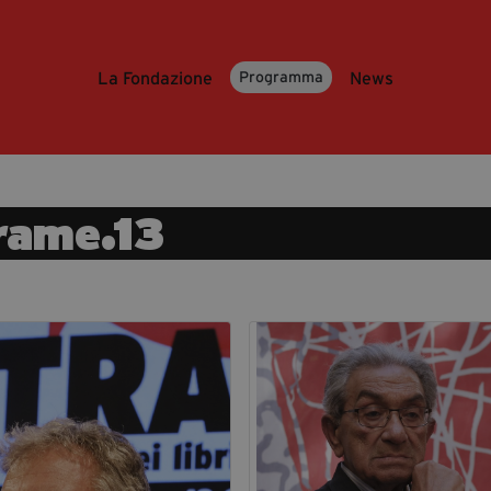
La Fondazione
News
Programma
rame.13