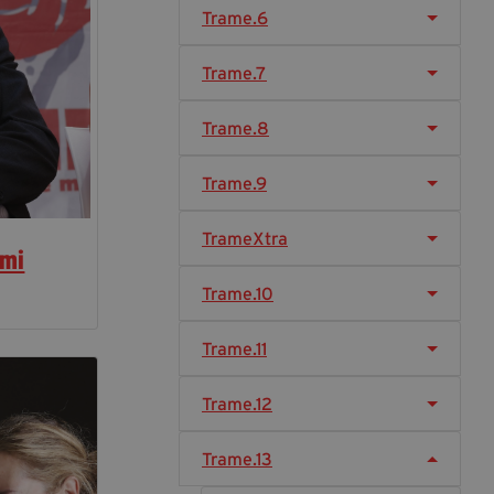
Trame.6
Diventa Partner
Dona
Trame.7
Trame.8
Fondazione Trame
Trame.9
Chi Siamo
Civico Trame
TrameXtra
#Trameascuola
ami
Visioni Civiche
Trame.10
Mostra 3D - Visioni Civiche
Il Diritto di Essere
Trame.11
Archivio Storico
Trame.12
Contatti
Trame.13