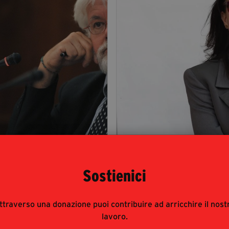
assimo Razzi
Giusy Caminit
Sostienici
ttraverso una donazione puoi contribuire ad arricchire il nost
lavoro.