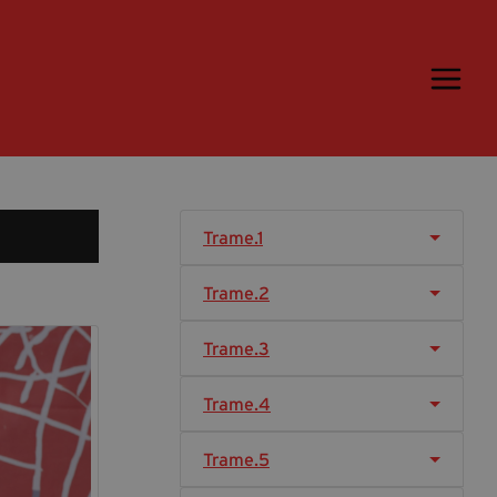
Trame.15
Programma
Ospiti
Libri
Trame.1
Media & Press
Trame.2
News & Kit
Accrediti Stampa
Trame.3
Cartella Stampa
Trame.4
Rassegna Stampa
Trame.5
Partecipa