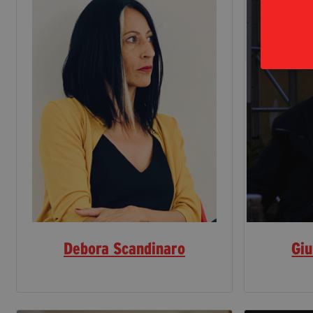
Debora Scandinaro
Giu