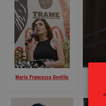
Maria Francesca Gentile
M
A