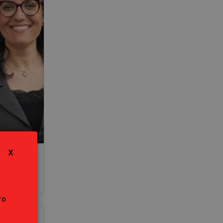
X
i
ro