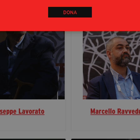
DONA
seppe Lavorato
Marcello Ravved