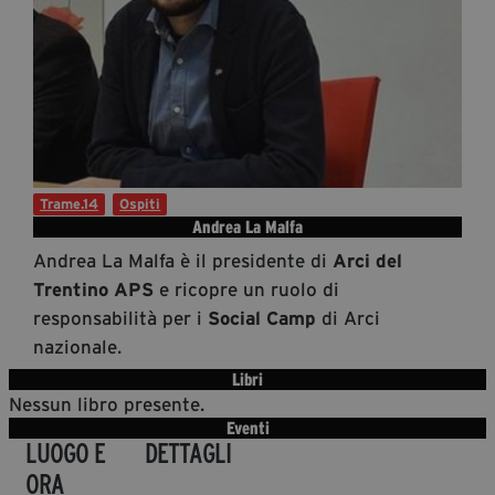
Diventa Partner
Dona
Fondazione Trame
Chi Siamo
Trame.14
Ospiti
Civico Trame
Andrea La Malfa
#Trameascuola
Andrea La Malfa è il presidente di
Arci del
Visioni Civiche
e ricopre un ruolo di
Trentino APS
Mostra 3D - Visioni Civiche
responsabilità per i
di Arci
Social Camp
nazionale.
Il Diritto di Essere
Archivio Storico
Libri
Nessun libro presente.
Eventi
LUOGO E
DETTAGLI
Contatti
ORA