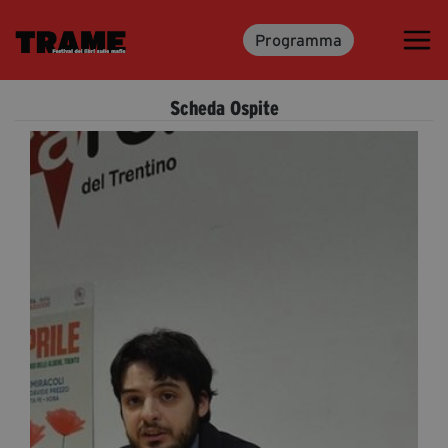
Programma
Trame.15
Programma
Scheda Ospite
Ospiti
Libri
Media & Press
News & Kit
Accrediti Stampa
Cartella Stampa
Rassegna Stampa
Partecipa