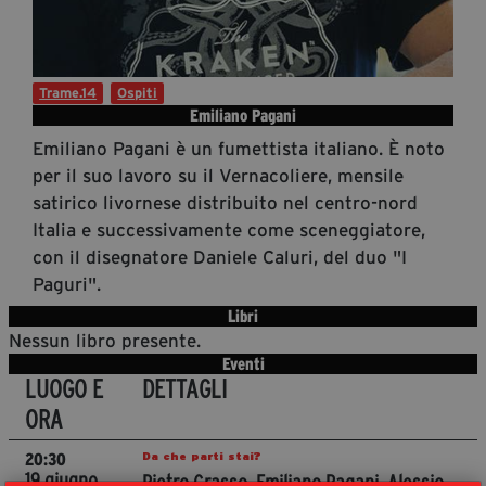
Diventa Partner
Dona
Trame.14
Ospiti
Emiliano Pagani
Fondazione Trame
Emiliano Pagani è un fumettista italiano. È noto
per il suo lavoro su il Vernacoliere, mensile
Chi Siamo
satirico livornese distribuito nel centro-nord
Civico Trame
Italia e successivamente come sceneggiatore,
#Trameascuola
con il disegnatore Daniele Caluri, del duo "I
Visioni Civiche
Paguri".
Mostra 3D - Visioni Civiche
Libri
Nessun libro presente.
Il Diritto di Essere
Eventi
Archivio Storico
LUOGO E
DETTAGLI
ORA
Contatti
Da che parti stai?
20:30
19 giugno
Pietro Grasso, Emiliano Pagani, Alessio