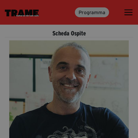
Programma
Trame.15
Programma
Scheda Ospite
Ospiti
Libri
Media & Press
News & Kit
Accrediti Stampa
Cartella Stampa
Rassegna Stampa
Partecipa