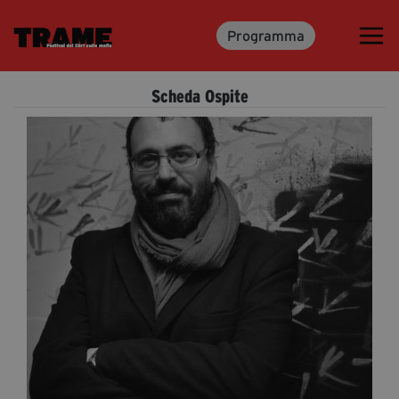
Programma
Trame.15
Programma
Scheda Ospite
Ospiti
Libri
Media & Press
News & Kit
Accrediti Stampa
Cartella Stampa
Rassegna Stampa
Partecipa