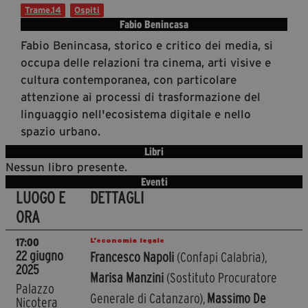
Trame.14
Ospiti
Diventa Partner
Fabio Benincasa
Dona
Fabio Benincasa, storico e critico dei media, si
occupa delle relazioni tra cinema, arti visive e
cultura contemporanea, con particolare
Fondazione Trame
attenzione ai processi di trasformazione del
linguaggio nell'ecosistema digitale e nello
Chi Siamo
spazio urbano.
Civico Trame
Libri
#Trameascuola
Nessun libro presente.
Visioni Civiche
Eventi
LUOGO E
DETTAGLI
Mostra 3D - Visioni Civiche
ORA
Il Diritto di Essere
Archivio Storico
L’economia legale
17:00
22 giugno
Francesco Napoli
(Confapi Calabria),
2025
Marisa Manzini
(Sostituto Procuratore
Palazzo
Contatti
Generale di Catanzaro),
Massimo De
Nicotera