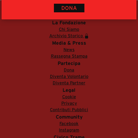
segreteria@tramefestival.it
DONA
info@tramefestival.it
+39 346 954 4078
La Fondazione
Chi Siamo
Archivio Storico
Media & Press
News
Rassegna Stampa
Partecipa
Dona
Diventa Volontario
Diventa Partner
Legal
Cookie
Privacy
Contributi Pubblici
Community
Facebook
Instagram
Civico Trame