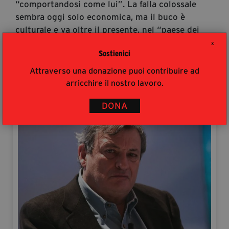
“comportandosi come lui”. La falla colossale
sembra oggi solo economica, ma il buco è
culturale e va oltre il presente, nel “paese dei
leccaculo”. Per uscire da quella che Beha
X
Sostienici
definisce una “pace incivile”, c’è bisogno di una
nuova responsabilizzazione, per “tornare
Attraverso una donazione puoi contribuire ad
avanti”, e costruire il “partito che non c’è”.
arricchire il nostro lavoro.
Autori
DONA