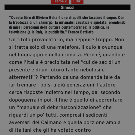
Trame.2
Libri
segreteria@tramefestival.it
Sinossi
info@tramefestival.it
“Questo libro di Oliviero Beha è uno di quelli che lasciano il segno. Con
+39 346 954 4078
la freddezza di un chirurgo, fa un’analisi caustica e spietata, prendendo
di mira i paradigmi della cultura contemporanea: la politica, la
televisione (e la Rai), la pubblicità.” Franco Battiato
Un titolo provocatorio, ma neppure troppo. Non
si tratta solo di una metafora. Il culo è ovunque,
nel linguaggio e nella cronaca. Perché, quando e
come l’Italia è precipitata nel “cul de sac di un
presente e di un futuro tanto nebulosi e
atterrenti”? Partendo da una domanda tale da
far tremare i polsi a più generazioni, l’autore
cerca risposte indietro nel tempo, dal secondo
dopoguerra in poi. Il fine è quello di approntare
un “manuale di deberlusconizzazione” che
riguardi un po’ tutti, compresi i sedicenti
avversari del Caimano e quella porzione ampia
di italiani che gli ha votato contro