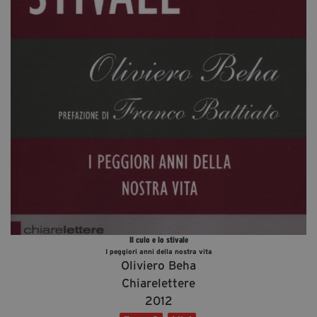
Diventa Partner
Dona
Fondazione Trame
Chi Siamo
Civico Trame
#Trameascuola
Visioni Civiche
Mostra 3D - Visioni Civiche
Il Diritto di Essere
Il culo e lo stivale
Archivio Storico
I peggiori anni della nostra vita
Oliviero Beha
Chiarelettere
Contatti
2012