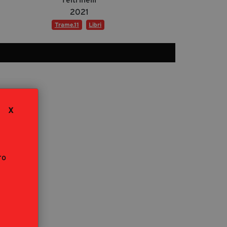
segreteria@tramefestival.it
2021
info@tramefestival.it
Trame.11
Libri
+39 346 954 4078
X
ro