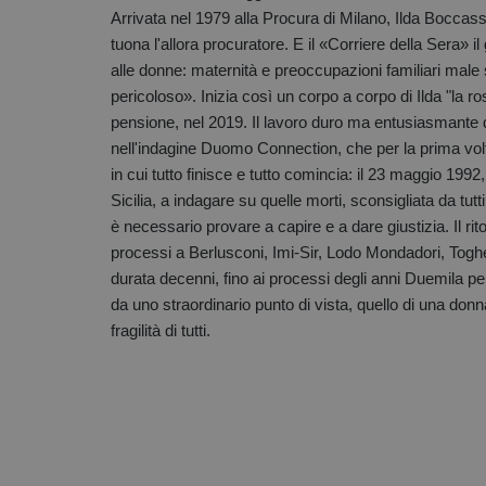
Arrivata nel 1979 alla Procura di Milano, Ilda Boccass
tuona l'allora procuratore. E il «Corriere della Sera» i
alle donne: maternità e preoccupazioni familiari male
pericoloso». Inizia così un corpo a corpo di Ilda "la ro
pensione, nel 2019. Il lavoro duro ma entusiasmante 
nell'indagine Duomo Connection, che per la prima volta 
in cui tutto finisce e tutto comincia: il 23 maggio 1992
Sicilia, a indagare su quelle morti, sconsigliata da tutt
è necessario provare a capire e a dare giustizia. Il r
processi a Berlusconi, Imi-Sir, Lodo Mondadori, Togh
durata decenni, fino ai processi degli anni Duemila pe
da uno straordinario punto di vista, quello di una donna
fragilità di tutti.