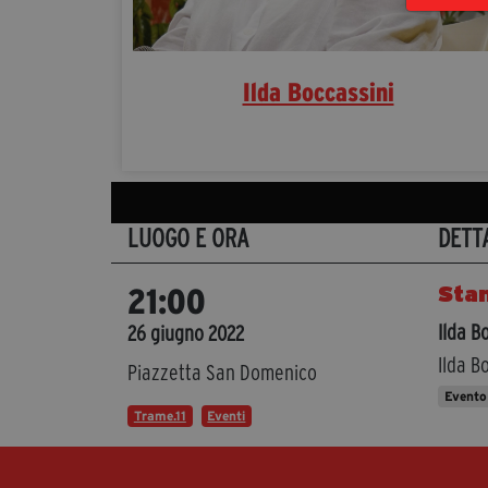
Ilda Boccassini
LUOGO E ORA
DETT
Stan
21:00
Ilda B
26 giugno 2022
Ilda B
Piazzetta San Domenico
Evento
Trame.11
Eventi