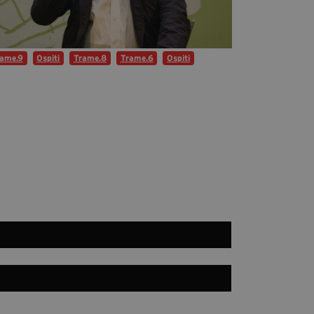
Diventa Partner
Dona
ame.9
Ospiti
Trame.8
Trame.6
Ospiti
Fondazione Trame
Chi Siamo
Civico Trame
#Trameascuola
Visioni Civiche
Mostra 3D - Visioni Civiche
Il Diritto di Essere
Archivio Storico
Contatti