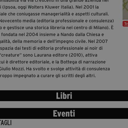
nsabilità via via crescenti in una grande azienda nel
li (Ipsoa, oggi Wolters Kluwer Italia). Nel 2001 la
ale che coniugasse managerialità e aspetti culturali.
i) Novecento media (editoria professionale e consulenza)
Tr
o e gestisce una storica libreria nel centro di Milano). È
 fondata nel 2004 insieme a Nando dalla Chiesa e
galità, della memoria e dell’impegno civile. Nel 2007
azia dai testi di editoria professionale ai noir di
“creature” sono Laurana editore (2010), attiva
cui è direttore editoriale, e la Bottega di narrazione
 Giulio Mozzi. Ha svolto e svolge attività di consulenza
oppo impegnato a curare gli scritti degli altri.
Libri
Eventi
TAGLI