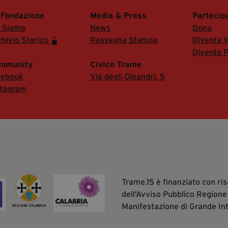
 Fondazione
Media & Press
Partecip
i Siamo
News
Dona
hivio Storico
Rassegna Stampa
Diventa V
Diventa P
mmunity
Civico Trame
cebook
Via degli Oleandri, 5
stagram
Trame.15 è finanziato con r
dell'Avviso Pubblico Regione
Manifestazione di Grande In