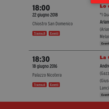
Lo 
18:00
"I Qu
22 giugno 2018
Arian
Chiostro San Domenico
(Aria
Trame.8
Eventi
Mela
Even
La 
18:30
Andre
18 giugno 2016
(Gazz
Palazzo Nicotera
(Gius
Trame.6
Eventi
Lanc
Even