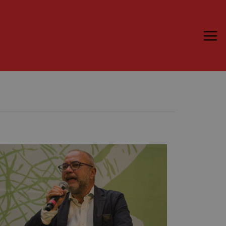
Trame.15
Programma
Ospiti
Libri
Media & Press
News & Kit
Accrediti Stampa
Cartella Stampa
Rassegna Stampa
Partecipa