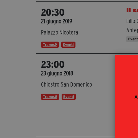
Il 
20:30
Lillo
21 giugno 2019
Ante
Palazzo Nicotera
Even
Trame.9
Eventi
Par
23:00
Di
Att
23 giugno 2018
adatt
Chiostro San Domenico
con M
A
Trame.8
Eventi
regi
a seg
(Atti
Trame