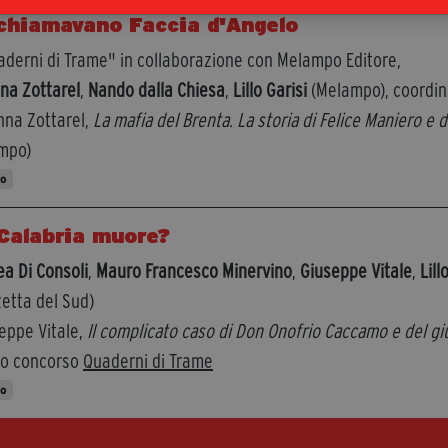
chiamavano Faccia d'Angelo
aderni di Trame" in collaborazione con Melampo Editore,
na Zottarel
,
Nando dalla Chiesa
,
Lillo Garisi
(Melampo), coordi
nna Zottarel,
La mafia del Brenta. La storia di Felice Maniero e
mpo)
to
Calabria muore?
a Di Consoli
,
Mauro Francesco Minervino
,
Giuseppe Vitale
,
Lill
etta del Sud)
eppe Vitale,
Il complicato caso di Don Onofrio Caccamo e del g
io concorso
Quaderni di Trame
to