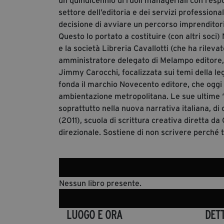
un quindicennio di ruoli manageriali con respo
settore dell’editoria e dei servizi professiona
decisione di avviare un percorso imprenditori
Questo lo portato a costituire (con altri soc
e la società Libreria Cavallotti (che ha rilevat
amministratore delegato di Melampo editore,
Jimmy Carocchi, focalizzata sui temi della le
fonda il marchio Novecento editore, che oggi sp
ambientazione metropolitana. Le sue ultime 
soprattutto nella nuova narrativa italiana, di 
(2011), scuola di scrittura creativa diretta da
direzionale. Sostiene di non scrivere perché tr
Nessun libro presente.
LUOGO E ORA
DET