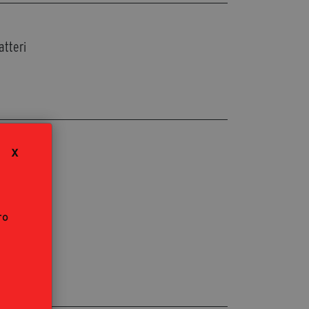
segreteria@tramefestival.it
info@tramefestival.it
+39 346 954 4078
atteri
X
ro
tore)