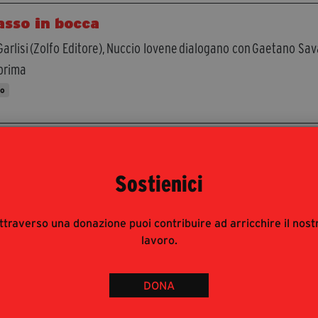
sasso in bocca
 Garlisi (Zolfo Editore), Nuccio Iovene dialogano con Gaetano Sav
prima
to
ole d'onore. Le voci della mafia.
ilio Bolzoni
,
Sostienici
amento teatrale di Attilio Bolzoni e
Marco Gambino
arco Gambino e Attilio Bolzoni
ttraverso una donazione puoi contribuire ad arricchire il nost
a di Manuela Ruggera
lavoro.
uire Attilio Bolzoni dialoga con
Lillo Garlisi
(Melampo)
lio Bolzoni,
La mafia dopo le stragi
;
Imperi criminali
, Melampo Edi
DONA
 in Scena