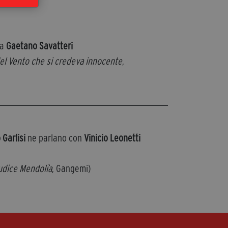
na
Gaetano Savatteri
 del Vento che si credeva innocente
,
o Garlisi
ne parlano con
Vinicio Leonetti
iudice Mendolìa
, Gangemi)