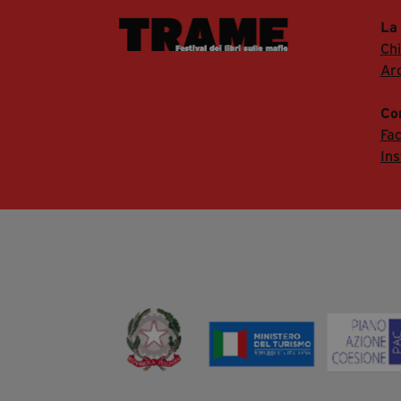
La
Ch
Arc
Co
Fa
In