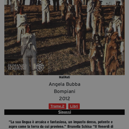
Diventa Partner
Dona
Fondazione Trame
Chi Siamo
Civico Trame
#Trameascuola
Visioni Civiche
MaliNati
Mostra 3D - Visioni Civiche
Angela Bubba
Il Diritto di Essere
Bompiani
2012
Archivio Storico
Trame.2
Libri
Sinossi
Contatti
“La sua lingua è arcaica e fantasiosa, un impasto denso, potente e
aspro come la terra da cui proviene.” Brunella Schisa “Il Venerdì di