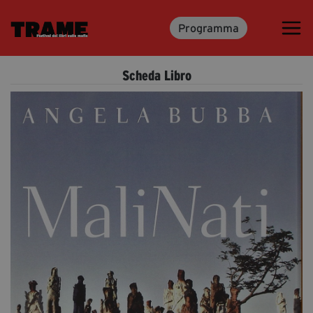
Programma
Trame.15
Programma
Scheda Libro
Ospiti
Libri
Media & Press
News & Kit
Accrediti Stampa
Cartella Stampa
Rassegna Stampa
Partecipa