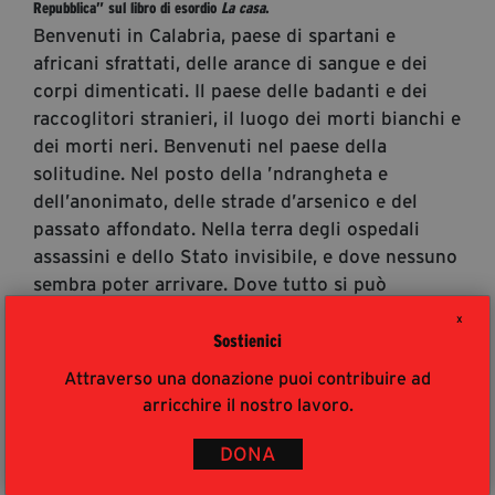
Repubblica” sul libro di esordio
La casa
.
segreteria@tramefestival.it
Benvenuti in Calabria, paese di spartani e
info@tramefestival.it
africani sfrattati, delle arance di sangue e dei
+39 346 954 4078
corpi dimenticati. Il paese delle badanti e dei
raccoglitori stranieri, il luogo dei morti bianchi e
dei morti neri. Benvenuti nel paese della
solitudine. Nel posto della ’ndrangheta e
dell’anonimato, delle strade d’arsenico e del
passato affondato. Nella terra degli ospedali
assassini e dello Stato invisibile, e dove nessuno
sembra poter arrivare. Dove tutto si può
dimenticare. Benvenuti in una disperazione
X
bianca, nel paese che non ha più miti e che non
Sostienici
ha più le parole. Nella più fonda notte dell’Italia,
Attraverso una donazione puoi contribuire ad
in un’oscurità chiamata Calabria. Benvenuti.
arricchire il nostro lavoro.
Autori
DONA