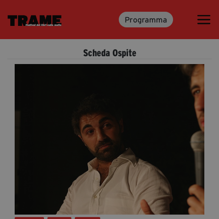
Programma
Trame.15
Programma
Scheda Ospite
Ospiti
Libri
Media & Press
News & Kit
Accrediti Stampa
Cartella Stampa
Rassegna Stampa
Partecipa