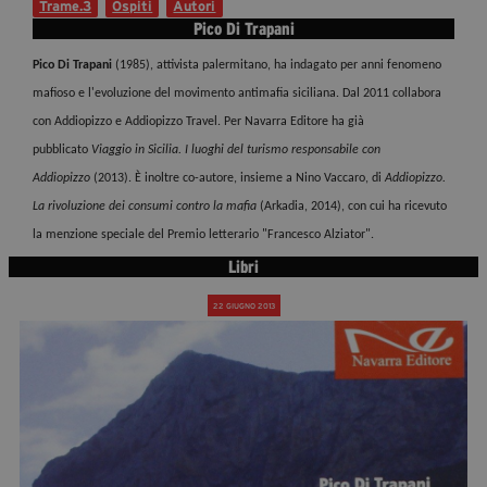
Trame.3
Ospiti
Autori
Diventa Partner
Pico Di Trapani
Dona
Pico Di Trapani
(1985), attivista palermitano, ha indagato per anni fenomeno
mafioso e l'evoluzione del movimento antimafia siciliana. Dal 2011 collabora
con Addiopizzo e Addiopizzo Travel. Per Navarra Editore ha già
Fondazione Trame
pubblicato
Viaggio in Sicilia. I luoghi del turismo responsabile con
Addiopizzo
(2013). È inoltre co-autore, insieme a Nino Vaccaro, di
Addiopizzo.
Chi Siamo
La rivoluzione dei consumi contro la mafia
(Arkadia, 2014), con cui ha ricevuto
Civico Trame
la menzione speciale del Premio letterario "Francesco Alziator".
#Trameascuola
Libri
Visioni Civiche
Mostra 3D - Visioni Civiche
22 GIUGNO 2013
Il Diritto di Essere
Archivio Storico
Contatti