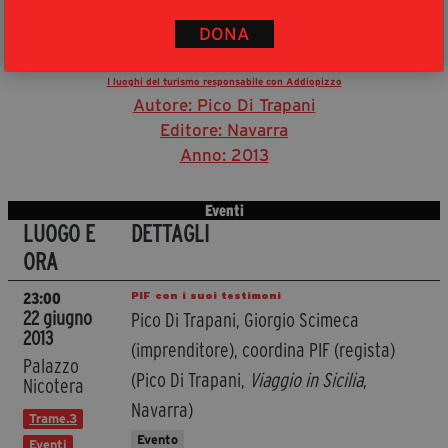
DONA
Viaggio in Sicilia
I luoghi del turismo responsabile con Addiopizzo
Autore: Pico Di Trapani
Editore: Navarra
Anno: 2013
Eventi
LUOGO E
DETTAGLI
ORA
PIF con i suoi testimoni
23:00
22 giugno
Pico Di Trapani, Giorgio Scimeca
2013
(imprenditore), coordina PIF (regista)
Palazzo
(Pico Di Trapani,
Viaggio in Sicilia
,
Nicotera
Navarra)
Trame.3
Evento
Eventi