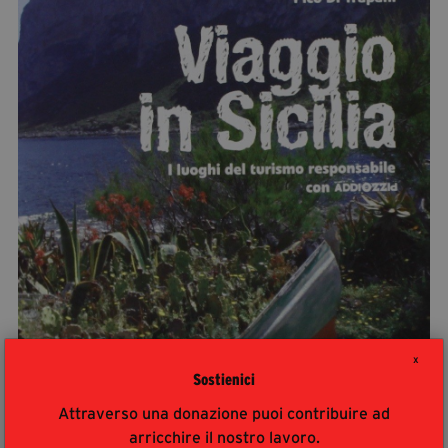
segreteria@tramefestival.it
info@tramefestival.it
+39 346 954 4078
X
Sostienici
Attraverso una donazione puoi contribuire ad
arricchire il nostro lavoro.