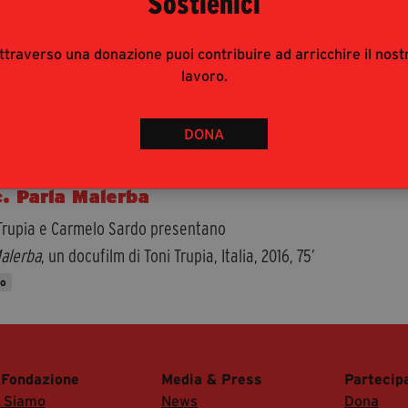
Sostienici
ttraverso una donazione puoi contribuire ad arricchire il nost
Libri
lavoro.
Eventi
DONA
TAGLI
. Parla Malerba
Trupia e Carmelo Sardo presentano
alerba
, un docufilm di Toni Trupia, Italia, 2016, 75’
to
 Fondazione
Media & Press
Partecip
i Siamo
News
Dona