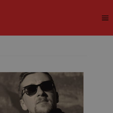
Trame.15
Programma
Ospiti
Libri
Media & Press
News & Kit
Accrediti Stampa
Cartella Stampa
Rassegna Stampa
Partecipa