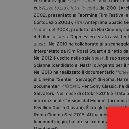
cortometraggio
diretto d
L’appello di un amico
cui:
del 2001 (Arci
Fazzu tozza e jettu ‘o ventu
2002, presentato al Taormina Film Festival e 
CortoLazio 2003),
(Anteprima Spazio Giov
Tita
del 2004, prodotto da Rai Cinema, co
lontani
del film
Dopo essere stato assistente
Incidenti.
. Nel 2010 ha collaborato alla sceneggia
giusto
interpretato da Kim Rossi Stuart e diretto da
Nel 2012 è uscito nelle sale
, il suo se
Itaker
Scianna (candidato ai Nastri d’Argento per il m
Nel 2013 ha realizzato il documentario
Honey
di Cinema “Sentieri Selvaggi” di Roma. Ha reali
documentari
. Per Sony Classic, ha di
Alfabeto
Salvatori. Nel mese di ottobre 2016 è stato 
internazionale “Visioni dal Mondo”,(premio Uni
Pavillion Giuria Giovani). È tra gli sceneggiato
Roma Cinema Fest 2016. Attualmente è in fase
lungometraggio, basato sul romanzo
Malerba
Mondadori).