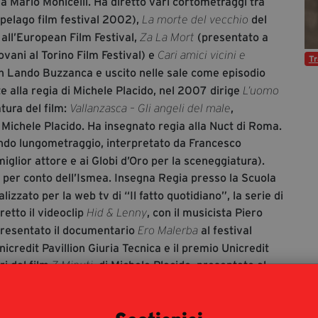
a Mario Monicelli. Ha diretto vari cortometraggi tra
pelago film festival 2002),
del
La morte del vecchio
all’European Film Festival,
(presentato a
Za La Mort
ani al Torino Film Festival) e
Cari amici vicini e
Tr
n Lando Buzzanca e uscito nelle sale come episodio
 alla regia di Michele Placido, nel 2007 dirige
L’uomo
tura del film:
,
Vallanzasca – Gli angeli del male
 Michele Placido. Ha insegnato regia alla Nuct di Roma.
condo lungometraggio, interpretato da Francesco
iglior attore e ai Globi d’Oro per la sceneggiatura).
per conto dell’Ismea. Insegna Regia presso la Scuola
zzato per la web tv di “Il fatto quotidiano”, la serie di
retto il videoclip
, con il musicista Piero
Hid & Lenny
presentato il documentario
al festival
Ero Malerba
credit Pavillion Giuria Tecnica e il premio Unicredit
ri del film
, di Michele Placido, presentato al
7 Minuti
 di scrittura la sceneggiatura del suo nuovo
di Carmelo Sardo e Giuseppe Grassonelli (ed.