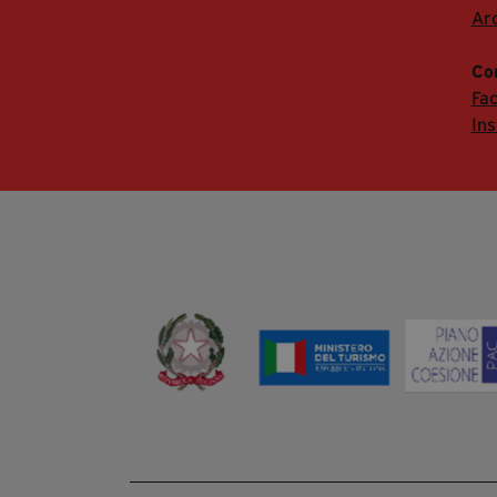
Arc
Co
Fa
In