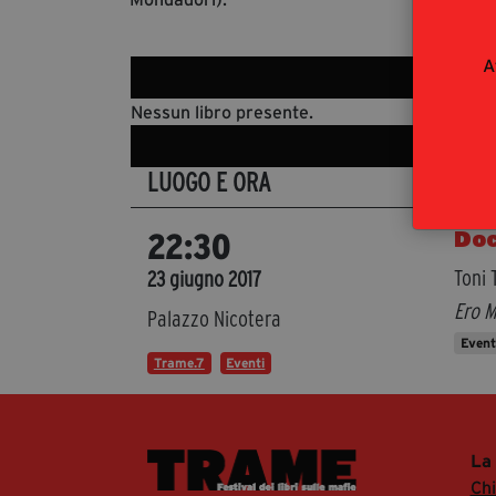
A
Nessun libro presente.
LUOGO E ORA
DET
Doc
22:30
Toni 
23 giugno 2017
Ero M
Palazzo Nicotera
Even
Trame.7
Eventi
La
Ch