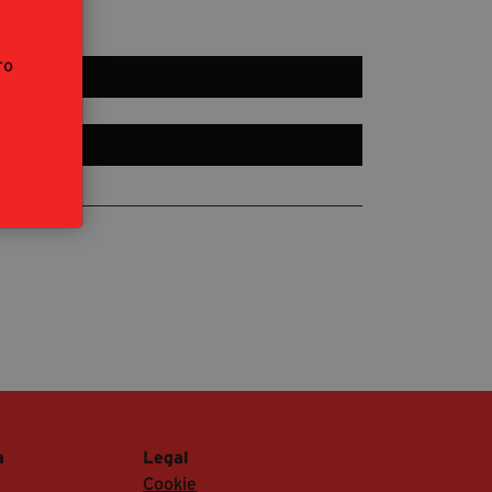
segreteria@tramefestival.it
info@tramefestival.it
ro
+39 346 954 4078
a
Legal
Cookie