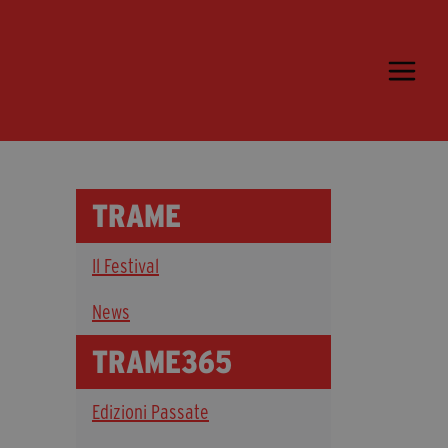
Trame.15
Programma
Ospiti
Libri
TRAME
Media & Press
Il Festival
News & Kit
Accrediti Stampa
News
Cartella Stampa
TRAME365
Rassegna Stampa
Edizioni Passate
Partecipa