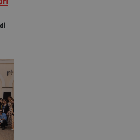
bri
di