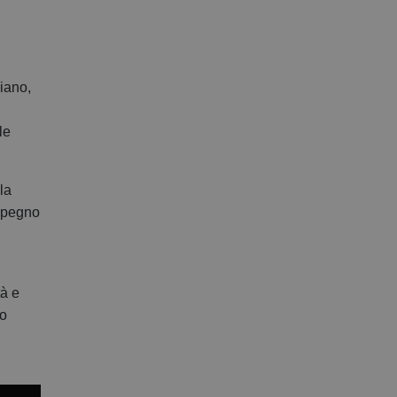
liano,
le
la
impegno
tà e
io