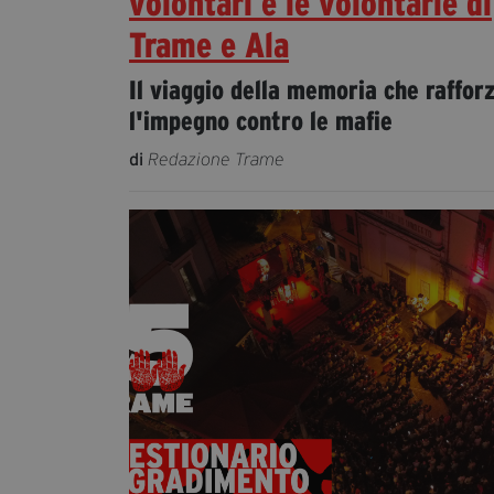
volontari e le volontarie di
Trame e Ala
Il viaggio della memoria che raffor
l'impegno contro le mafie
di
Redazione Trame