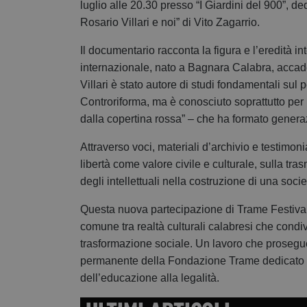
luglio alle 20.30 presso “I Giardini del 900”
, de
Rosario Villari e noi” di Vito Zagarrio.
Il documentario racconta la figura e l’eredità int
internazionale, nato a Bagnara Calabra, accadem
Villari è stato autore di studi fondamentali sul
Controriforma, ma è conosciuto soprattutto per
dalla copertina rossa” – che ha formato generazio
Attraverso voci, materiali d’archivio e testimonia
libertà come valore civile e culturale, sulla 
degli intellettuali nella costruzione di una soci
Questa nuova partecipazione di Trame Festival
comune tra realtà culturali calabresi che condi
trasformazione sociale. Un lavoro che prosegue 
permanente della Fondazione Trame dedicato all
dell’educazione alla legalità.