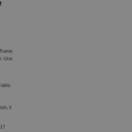
e
segreteria@tramefestival.it
info@tramefestival.it
+39 346 954 4078
 Trame.
ne. Una
Fabio
on, il
 17