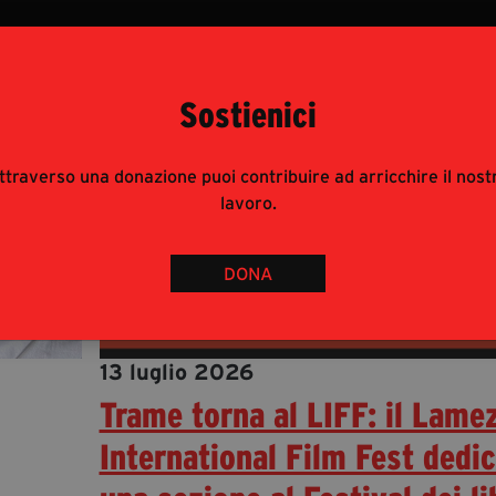
Sostienici
ttraverso una donazione puoi contribuire ad arricchire il nost
lavoro.
DONA
13 luglio 2026
Trame torna al LIFF: il Lame
International Film Fest dedi