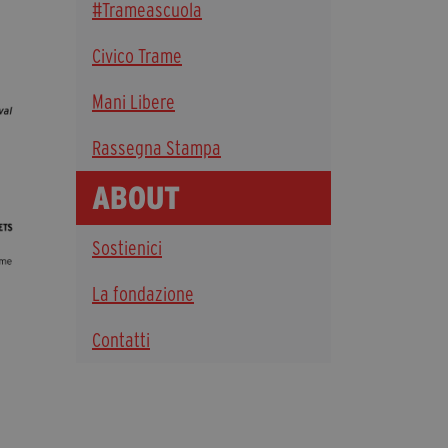
#Trameascuola
Diventa Partner
Civico Trame
Dona
Mani Libere
Fondazione Trame
Rassegna Stampa
Chi Siamo
ABOUT
Civico Trame
#Trameascuola
Sostienici
Visioni Civiche
Mostra 3D - Visioni Civiche
La fondazione
Il Diritto di Essere
Contatti
Archivio Storico
Contatti