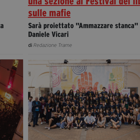
una sezione al Festival dei li
sulle mafie
za
Sarà proiettato "Ammazzare stanca" 
Daniele Vicari
di
Redazione Trame