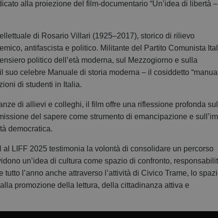
dicato alla proiezione del film-documentario “Un’idea di libertà –
ellettuale di Rosario Villari (1925–2017), storico di rilievo
ico, antifascista e politico. Militante del Partito Comunista Ita
 pensiero politico dell’età moderna, sul Mezzogiorno e sulla
 il suo celebre Manuale di storia moderna – il cosiddetto “manua
ni di studenti in Italia.
nze di allievi e colleghi, il film offre una riflessione profonda sul
trasmissione del sapere come strumento di emancipazione e sull’
età democratica.
 al LIFF 2025 testimonia la volontà di consolidare un percorso
vidono un’idea di cultura come spazio di confronto, responsabili
tutto l’anno anche attraverso l’attività di Civico Trame, lo spaz
a promozione della lettura, della cittadinanza attiva e