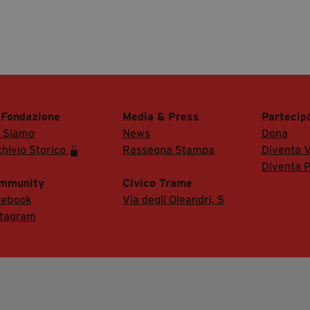
 Fondazione
Media & Press
Partecip
i Siamo
News
Dona
hivio Storico
Rassegna Stampa
Diventa V
Diventa P
mmunity
Civico Trame
cebook
Via degli Oleandri, 5
stagram