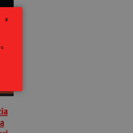
X
ro
zia
ca