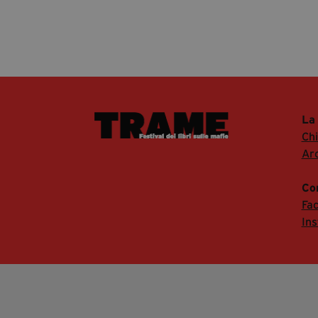
La
Ch
Arc
Co
Fa
In