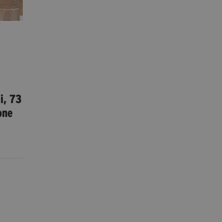
i, 73
one