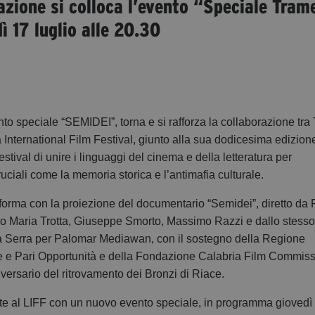
azione si colloca l’evento “Speciale Tram
 17 luglio alle 20.30
to speciale “SEMIDEI”, torna e si rafforza la collaborazione tra
ia International Film Festival, giunto alla sua dodicesima edizio
stival di unire i linguaggi del cinema e della letteratura per
uciali come la memoria storica e l’antimafia culturale.
 forma con la proiezione del documentario “Semidei”, diretto da 
do Maria Trotta, Giuseppe Smorto, Massimo Razzi e dallo stesso
la Serra per Palomar Mediawan, con il sostegno della Regione
e e Pari Opportunità e della Fondazione Calabria Film Commissi
iversario del ritrovamento dei Bronzi di Riace.
te al LIFF con un nuovo evento speciale, in programma
giovedì