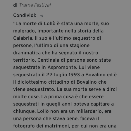
segreteria@tramefestival.it
di
Trame Festival
info@tramefestival.it
Condividi:
+39 346 954 4078
"La morte di Lollò è stata una morte, suo
malgrado, importante nella storia della
Calabria. Il suo è l'ultimo sequestro di
persone, l'ultimo di una stagione
drammatica che ha segnato il nostro
territorio. Centinaia di persone sono state
sequestrate in Aspromonte. Lui viene
sequestrato il 22 luglio 1993 a Bovalino ed è
il diciottesimo cittadino di Bovalino che
viene sequestrato. La sua morte serve a dirci
molte cose. La prima cosa è che essere
sequestrati in quegli anni poteva capitare a
chiunque. Lollò non era un miliardario, era
una persona che stava bene, faceva il
fotografo dei matrimoni, per cui non era una