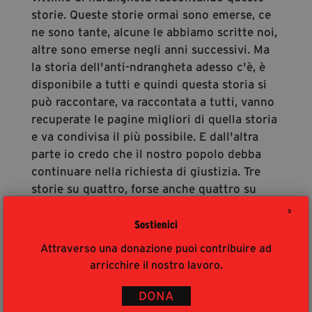
storie. Queste storie ormai sono emerse, ce
ne sono tante, alcune le abbiamo scritte noi,
altre sono emerse negli anni successivi. Ma
la storia dell'anti-ndrangheta adesso c'è, è
disponibile a tutti e quindi questa storia si
può raccontare, va raccontata a tutti, vanno
recuperate le pagine migliori di quella storia
e va condivisa il più possibile. E dall'altra
parte io credo che il nostro popolo debba
continuare nella richiesta di giustizia. Tre
storie su quattro, forse anche quattro su
cinque non hanno avuto verità e giustizia
X
nei tribunali. Io credo che noi dobbiamo
Sostienici
continuare a chiedere che si faccia verità e
Attraverso una donazione puoi contribuire ad
che si faccia giustizia su queste storie e
arricchire il nostro lavoro.
credo che sia un esercizio necessario per
restituire un po' di dignità alle istituzioni
DONA
che sono state violate e restituire un po' di