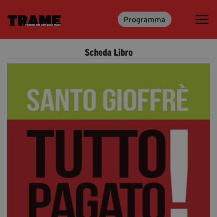
Programma
Trame.15
Programma
Scheda Libro
Ospiti
Libri
Media & Press
News & Kit
Accrediti Stampa
Cartella Stampa
Rassegna Stampa
Partecipa