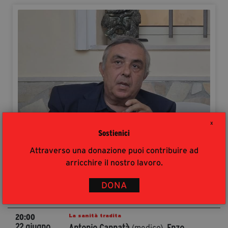
segreteria@tramefestival.it
info@tramefestival.it
+39 346 954 4078
X
Sostienici
Santo Gioffrè
Attraverso una donazione puoi contribuire ad
arricchire il nostro lavoro.
Eventi
LUOGO E
DETTAGLI
DONA
ORA
La sanità tradita
20:00
22 giugno
Antonio Cannatà
(medico),
Enzo