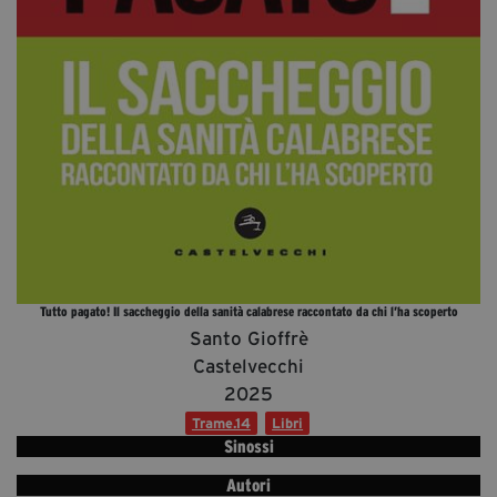
Diventa Partner
Dona
Fondazione Trame
Chi Siamo
Civico Trame
#Trameascuola
Visioni Civiche
Tutto pagato! Il saccheggio della sanità calabrese raccontato da chi l’ha scoperto
Mostra 3D - Visioni Civiche
Santo Gioffrè
Il Diritto di Essere
Castelvecchi
Archivio Storico
2025
Trame.14
Libri
Sinossi
Contatti
Autori