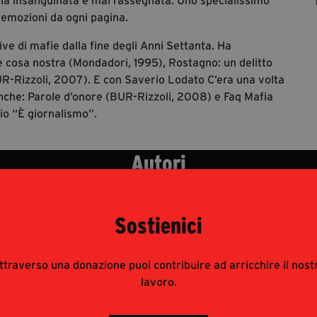
ilia insanguinata e mai rassegnata. Uno specialissimo
a emozioni da ogni pagina.
ive di mafie dalla fine degli Anni Settanta. Ha
è cosa nostra (Mondadori, 1995), Rostagno: un delitto
BUR-Rizzoli, 2007). E con Saverio Lodato C’era una volta
 anche: Parole d’onore (BUR-Rizzoli, 2008) e Faq Mafia
io “È giornalismo”.
Autori
Sostienici
ttraverso una donazione puoi contribuire ad arricchire il nost
lavoro.