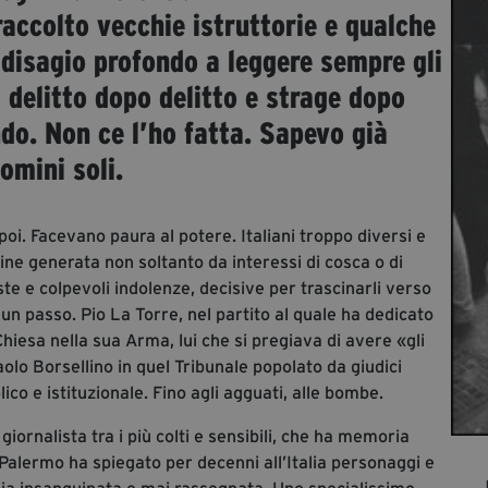
 raccolto vecchie istruttorie e qualche
disagio profondo a leggere sempre gli
 delitto dopo delitto e strage dopo
do. Non ce l’ho fatta. Sapevo già
omini soli.
oi. Facevano paura al potere. Italiani troppo diversi e
dine generata non soltanto da interessi di cosca o di
e e colpevoli indolenze, decisive per trascinarli verso
 un passo. Pio La Torre, nel partito al quale ha dedicato
Chiesa nella sua Arma, lui che si pregiava di avere «gli
aolo Borsellino in quel Tribunale popolato da giudici
ico e istituzionale. Fino agli agguati, alle bombe.
 giornalista tra i più colti e sensibili, che ha memoria
a Palermo ha spiegato per decenni all’Italia personaggi e