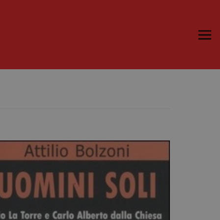
Trame.15
Programma
Ospiti
Libri
Media & Press
News & Kit
Accrediti Stampa
Cartella Stampa
Rassegna Stampa
Partecipa