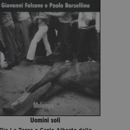
Diventa Partner
Dona
Fondazione Trame
Chi Siamo
Civico Trame
#Trameascuola
Visioni Civiche
Mostra 3D - Visioni Civiche
Il Diritto di Essere
Archivio Storico
Uomini soli
Contatti