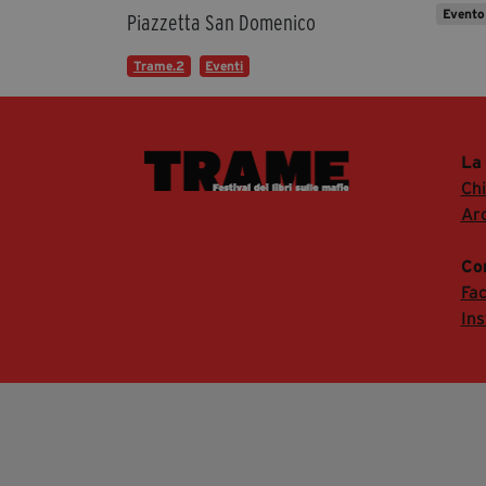
Evento
Piazzetta San Domenico
Trame.2
Eventi
La
Ch
Arc
Co
Fa
In