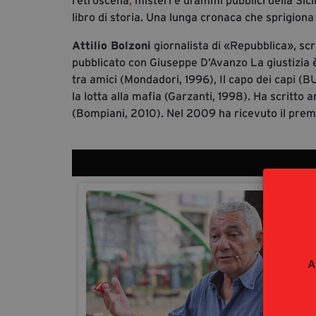
retroscena
,
misteri e drammi pubblici della Sic
libro di storia. Una lunga cronaca che sprigion
Attilio Bolzoni
giornalista di «Repubblica», scr
pubblicato con Giuseppe D’Avanzo La giustizia 
tra amici (Mondadori, 1996), Il capo dei capi (
la lotta alla mafia (Garzanti, 1998). Ha scritto
(Bompiani, 2010). Nel 2009 ha ricevuto il prem
A