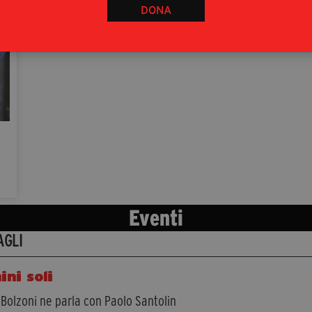
DONA
Eventi
AGLI
ni soli
o Bolzoni ne parla con Paolo Santolin