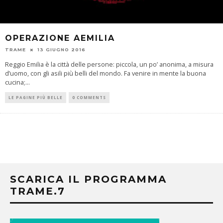
OPERAZIONE AEMILIA
TRAME
13 GIUGNO 2016
Reggio Emilia è la città delle persone: piccola, un po’ anonima, a misura
d’uomo, con gli asili più belli del mondo. Fa venire in mente la buona
cucina;
...
LE PAGINE PIÙ BELLE
0 COMMENTS
SCARICA IL PROGRAMMA
TRAME.7