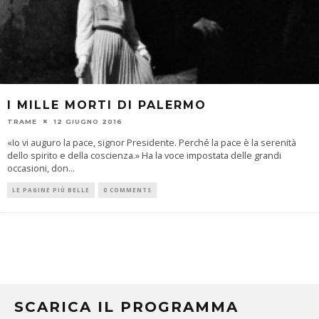
I MILLE MORTI DI PALERMO
TRAME
12 GIUGNO 2016
«Io vi auguro la pace, signor Presidente. Perché la pace è la serenità
dello spirito e della coscienza.» Ha la voce impostata delle grandi
occasioni, don
...
LE PAGINE PIÙ BELLE
0 COMMENTS
SCARICA IL PROGRAMMA