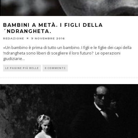
BAMBINI A METÀ. I FIGLI DELLA
´NDRANGHETA.
REDAZIONE
9 NOVEMBRE 2016
«Un bambino è prima di tutto un bambino. I figli e le figlie dei capi della
‘ndrangheta sono liberi di scegliere il loro futuro? Le operazioni
giudiziarie
...
LE PAGINE PIÙ BELLE
0 COMMENTS