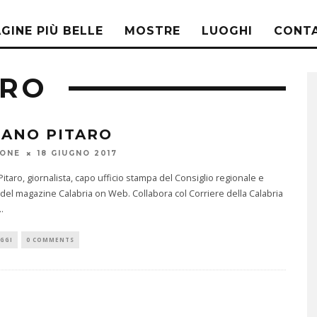
AGINE PIÙ BELLE
MOSTRE
LUOGHI
CONTA
ARO
ANO PITARO
IONE
18 GIUGNO 2017
taro, giornalista, capo ufficio stampa del Consiglio regionale e
 del magazine Calabria on Web. Collabora col Corriere della Calabria
..
GGI
0 COMMENTS