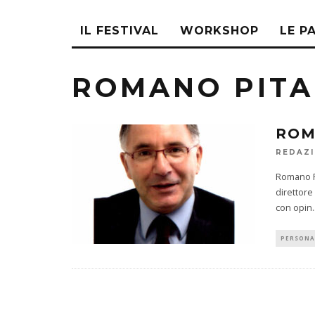
IL FESTIVAL
WORKSHOP
LE P
ROMANO PIT
ROM
REDAZ
Romano Pi
direttore
con opin
.
PERSONA