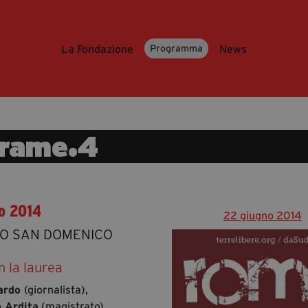
La Fondazione
News
Programma
rame.4
o 2014
22 giugno 2014
O SAN DOMENICO
n la laurea
ardo
(giornalista),
 Ardita
(magistrato),