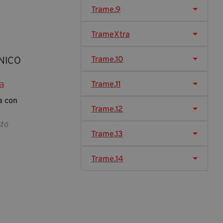
segreteria@tramefestival.it
Trame.9
info@tramefestival.it
+39 346 954 4078
TrameXtra
Trame.10
NICO
ia
Trame.11
a con
Trame.12
)
sto
Trame.13
Trame.14