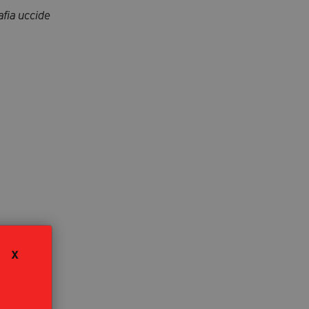
fia uccide
X