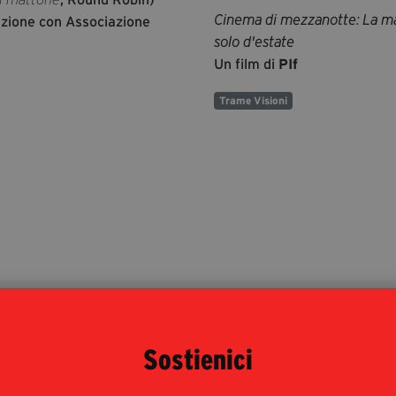
Cinema di mezzanotte: La ma
azione con Associazione
solo d'estate
Un film di
PIf
Trame Visioni
Sostienici