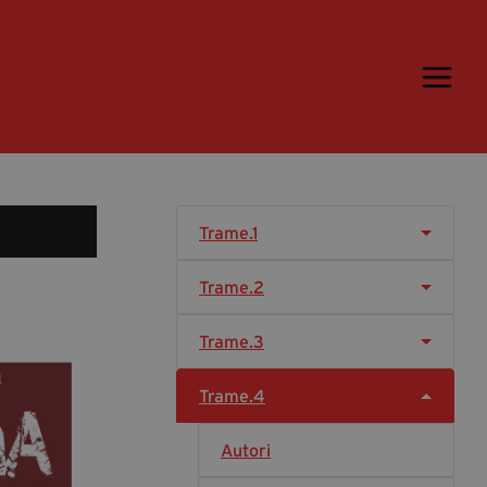
Trame.15
Programma
Ospiti
Libri
Trame.1
Media & Press
Trame.2
News & Kit
Accrediti Stampa
Trame.3
Cartella Stampa
Trame.4
Rassegna Stampa
Autori
Partecipa