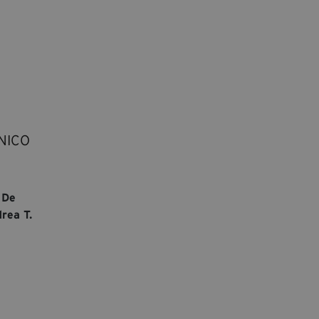
NICO
 De
rea T.