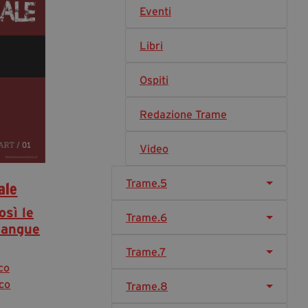
Eventi
Diventa Partner
Dona
Libri
Ospiti
Fondazione Trame
Redazione Trame
Chi Siamo
Civico Trame
Video
#Trameascuola
Visioni Civiche
Trame.5
ale
Mostra 3D - Visioni Civiche
osì le
Il Diritto di Essere
Trame.6
sangue
Archivio Storico
Trame.7
co
Contatti
ico
Trame.8