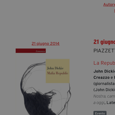
Autor
21 giugn
21 giugno 2014
PIAZZET
La Repubb
John Dicki
Creazzo
e
(giornalista
(John Dicki
Nostra, cam
, Lat
a oggi
Evento