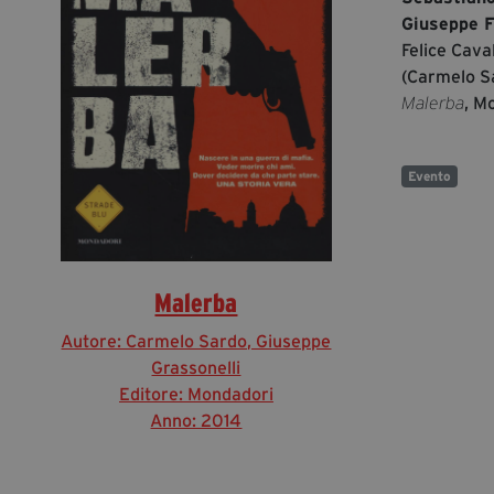
Giuseppe F
Felice Caval
(Carmelo Sa
, M
Malerba
Evento
Malerba
Autore: Carmelo Sardo, Giuseppe
Grassonelli
Editore: Mondadori
Anno: 2014