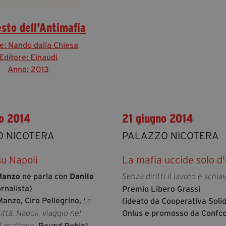
sto dell'Antimafia
e: Nando dalla Chiesa
Editore: Einaudi
Anno: 2013
o 2014
21 giugno 2014
 NICOTERA
PALAZZO NICOTERA
su Napoli
La mafia uccide solo d
Manzo
ne parla con
Danilo
Senza diritti il lavoro è schia
rnalista)
Premio Libero Grassi
anzo, Ciro Pellegrino,
Le
(ideato da Cooperativa Soli
Onlus e promosso da Confc
ittà. Napoli, viaggio nel
, Round Robin)
l mattone