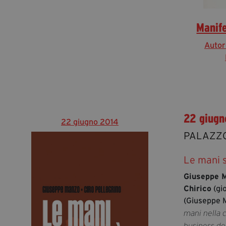
Manife
Autor
22 giugn
22 giugno 2014
PALAZZO
Le mani 
Giuseppe 
Chirico
(gio
(Giuseppe M
mani nella c
business de