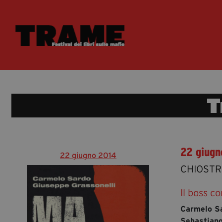
T
22 giugn
22 giugno 2014
CHIOSTR
Il boss co
Carmelo S
Sebastiano