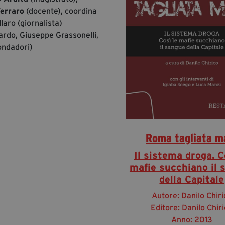
erraro
(docente), coordina
laro (giornalista)
rdo, Giuseppe Grassonelli,
ondadori)
Roma tagliata m
Il sistema droga. C
mafie succhiano il 
della Capitale
Autore: Danilo Chiri
Editore: Danilo Chir
Anno: 2013