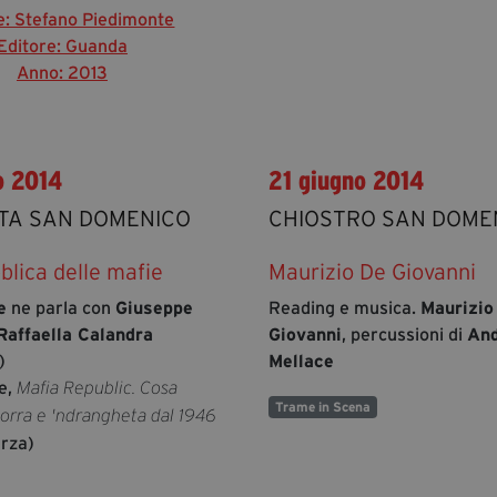
e: Stefano Piedimonte
Editore: Guanda
Anno: 2013
o 2014
21 giugno 2014
TA SAN DOMENICO
CHIOSTRO SAN DOME
lica delle mafie
Maurizio De Giovanni
e
ne parla con
Giuseppe
Reading e musica.
Maurizio
Raffaella Calandra
Giovanni
, percussioni di
And
)
Mellace
e,
Mafia Republic. Cosa
Trame in Scena
orra e 'ndrangheta dal 1946
erza)