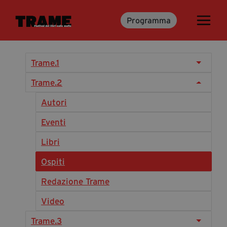
Programma
Trame.15
Programma
Ospiti
Trame.1
Libri
Trame.2
Autori
Media & Press
Eventi
News & Kit
Libri
Accrediti Stampa
Ospiti
Cartella Stampa
Rassegna Stampa
Redazione Trame
Video
Partecipa
Trame.3