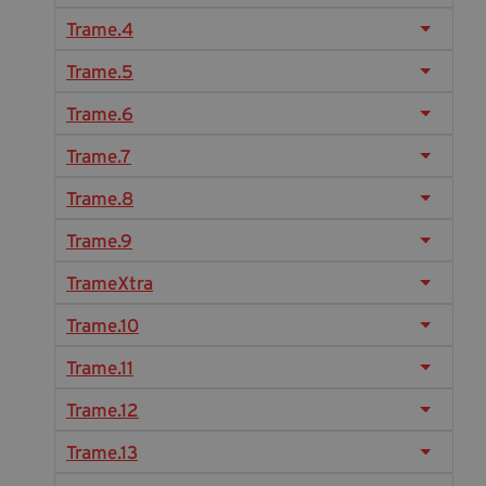
Diventa Partner
Trame.4
Dona
Trame.5
Trame.6
Fondazione Trame
Trame.7
Chi Siamo
Trame.8
Civico Trame
Trame.9
#Trameascuola
Visioni Civiche
TrameXtra
Mostra 3D - Visioni Civiche
Trame.10
Il Diritto di Essere
Trame.11
Archivio Storico
Trame.12
Trame.13
Contatti