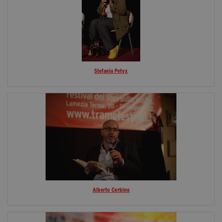
Stefania Petyx
Alberto Corbino