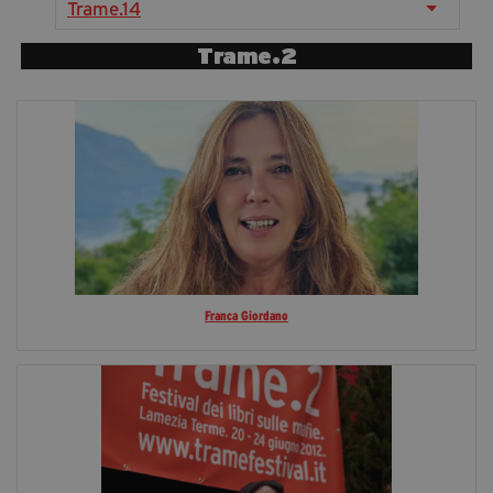
Trame.14
segreteria@tramefestival.it
info@tramefestival.it
Trame.2
+39 346 954 4078
Franca Giordano