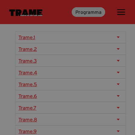
Programma
Trame.15
Programma
Ospiti
Trame.1
Libri
Trame.2
Trame.3
Media & Press
Trame.4
News & Kit
Trame.5
Accrediti Stampa
Trame.6
Cartella Stampa
Rassegna Stampa
Trame.7
Trame.8
Partecipa
Trame.9