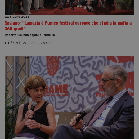
22 giugno 2025
Saviano: “Lamezia è l'unico festival europeo che studia la mafia a
360 gradi"
Roberto Saviano ospite a Trame 14
di
Redazione Trame