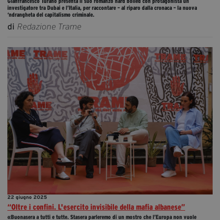
Gianfrancesco Turano presenta il suo romanzo hard boiled con protagonista un
investigatore tra Dubai e l’Italia, per raccontare – al riparo dalla cronaca – la nuova
‘ndrangheta del capitalismo criminale.
di
Redazione Trame
22 giugno 2025
“Oltre i confini. L'esercito invisibile della mafia albanese”
«Buonasera a tutti e tutte. Stasera parleremo di un mostro che l’Europa non vuole