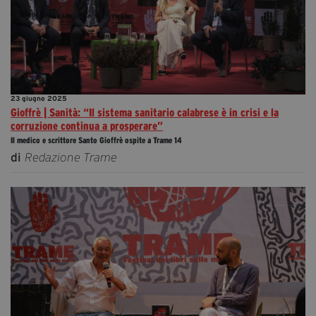
23 giugno 2025
Gioffrè | Sanità: “Il sistema sanitario calabrese è in crisi e la
corruzione continua a prosperare”
Il medico e scrittore Santo Gioffrè ospite a Trame 14
di
Redazione Trame