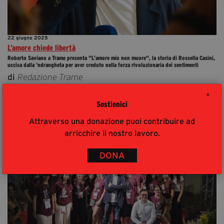
22 giugno 2025
L’amore chiede libertà
Roberto Saviano a Trame presenta "L’amore mio non muore", la storia di Rossella Casini,
uccisa dalla ‘ndrangheta per aver creduto nella forza rivoluzionaria dei sentimenti
di
Redazione Trame
X
Sostienici
Attraverso una donazione puoi contribuire ad
arricchire il nostro lavoro.
DONA