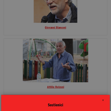
Giovanni Bianconi
Attilio Bolzoni
X
Sostienici