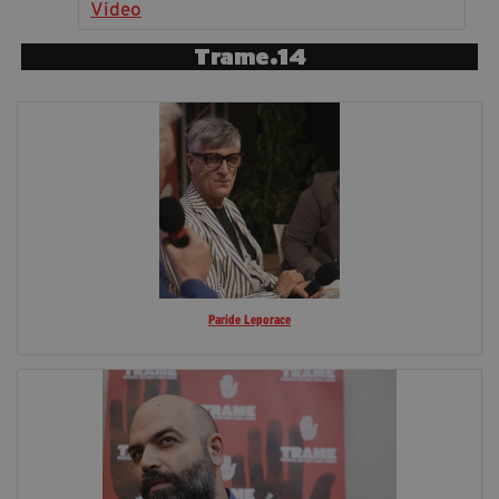
Video
segreteria@tramefestival.it
info@tramefestival.it
Trame.14
+39 346 954 4078
Paride Leporace