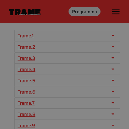
Programma
Trame.15
Programma
Ospiti
Trame.1
Libri
Trame.2
Trame.3
Media & Press
Trame.4
News & Kit
Trame.5
Accrediti Stampa
Trame.6
Cartella Stampa
Rassegna Stampa
Trame.7
Trame.8
Partecipa
Trame.9