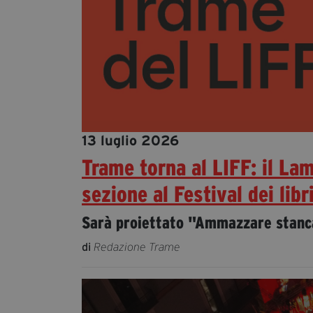
13 luglio 2026
Trame torna al LIFF: il La
sezione al Festival dei libr
Sarà proiettato "Ammazzare stanca
di
Redazione Trame