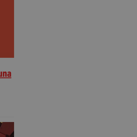
segreteria@tramefestival.it
info@tramefestival.it
+39 346 954 4078
una