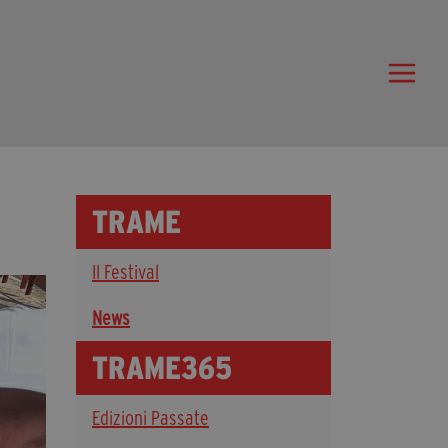
Trame.15
Programma
Ospiti
Libri
TRAME
Media & Press
Il Festival
News & Kit
Accrediti Stampa
News
Cartella Stampa
TRAME365
Rassegna Stampa
Edizioni Passate
Partecipa