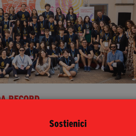
DA RECORD
l Festival dei libri sulle mafie: 160 ospiti, 73
zione di pubblico
Sostienici