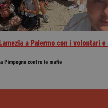
Lamezia a Palermo con i volontari e 
za l'impegno contro le mafie