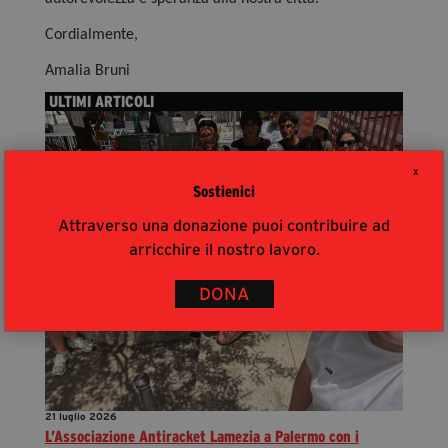
Cordialmente,
Amalia Bruni
ULTIMI ARTICOLI
X
Sostienici
Attraverso una donazione puoi contribuire ad
arricchire il nostro lavoro.
DONA
21 luglio 2026
L’Associazione Antiracket Lamezia a Palermo con i