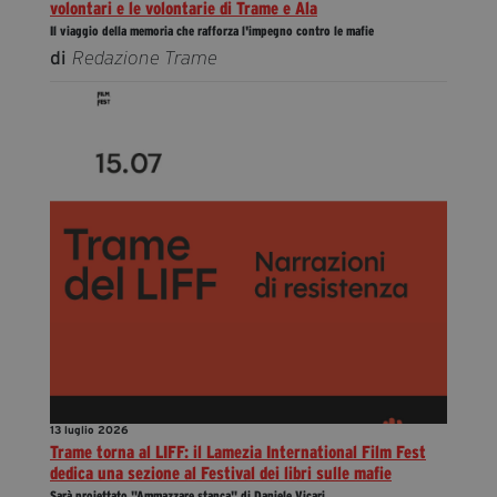
volontari e le volontarie di Trame e Ala
Il viaggio della memoria che rafforza l'impegno contro le mafie
di
Redazione Trame
13 luglio 2026
Trame torna al LIFF: il Lamezia International Film Fest
dedica una sezione al Festival dei libri sulle mafie
Sarà proiettato "Ammazzare stanca" di Daniele Vicari