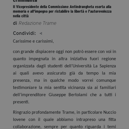
segreteria@tramefestival.it
Il Vicepresidente della Commissione Antindrangheta esorta alla
memoria e all'impegno per ristabilire la libertà e l'autorevolezza
info@tramefestival.it
nella città
+39 346 954 4078
di
Redazione Trame
Condividi:
Carissime e carissimi,
con grande dispiacere oggi non potrò essere con voi in
quanto impegnata in altra iniziativa fuori regione
organizzata dagli studenti dell’Università La Sapienza
ai quali avevo assicurato già da tempo la mia
presenza, ma in qualche modo vorrei comunque
testimoniare la mia sentita vicinanza sia ai familiari
dell’imprenditore Giuseppe Bertolami che a tutti i
presenti.
Ringrazio profondamente Trame, in particolare Nuccio
Iovene con il quale abbiamo intrapreso una fitta
collaborazione, sempre per quanto riguarda i temi