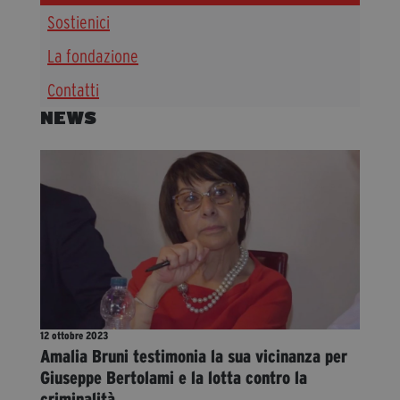
Sostienici
Diventa Partner
Dona
La fondazione
Contatti
NEWS
Fondazione Trame
Chi Siamo
Civico Trame
#Trameascuola
Visioni Civiche
Mostra 3D - Visioni Civiche
Il Diritto di Essere
Archivio Storico
12 ottobre 2023
Amalia Bruni testimonia la sua vicinanza per
Giuseppe Bertolami e la lotta contro la
Contatti
criminalità