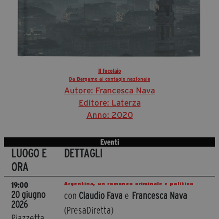
Il focolaio
Da Bergamo al contagio nazionale
Autore: Francesca Nava
Editore: Laterza
Anno: 2020
Eventi
LUOGO E
DETTAGLI
ORA
Argentina, un romanzo criminale e politico
19:00
20 giugno
con
Claudio Fava
e
Francesca Nava
2026
(PresaDiretta)
Piazzetta