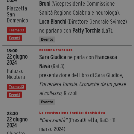
2024
Bruni
(Vicepresidente Commissione
Piazzetta
Sanità Regione Calabria e neurologa),
San
Domenico
Luca Bianchi
(Direttore Generale Svimez)
ne parlano con
Patty Torchia
(La7).
Trame.13
Eventi
Evento
Nessuna frontiera
18:00
22 giugno
Sara Giudice
ne parla con
Francesca
2024
Nava
(Rai 3)
Palazzo
presentazione del libro di Sara Giudice,
Nicotera
Polveriera Tunisia. Cronache da un paese
Trame.13
al collasso
, Rizzoli
Eventi
Evento
La costituzione tradita: Sanità Spa
23:30
22 giugno
"Cara sanità"
(PresaDiretta, Rai3 - 11
2024
marzo 2024)
Chiostro