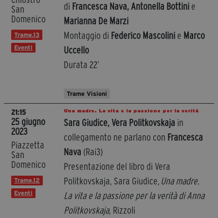
di
Francesca Nava, Antonella Bottini
e
San
Domenico
Marianna De Marzi
Montaggio di
Federico Mascolini
e
Marco
Trame.13
Eventi
Uccello
Durata 22’
Trame Visioni
Una madre. La vita e la passione per la verità
21:15
25 giugno
Sara Giudice, Vera Politkovskaja
in
2023
collegamento ne parlano con
Francesca
Piazzetta
Nava
(Rai3)
San
Domenico
Presentazione del libro di Vera
Politkovskaja, Sara Giudice,
Una madre.
Trame.12
Eventi
La vita e la passione per la verità di Anna
Politkovskaja
, Rizzoli