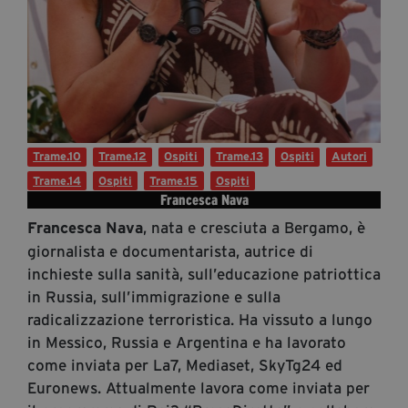
Diventa Partner
Dona
Fondazione Trame
Trame.10
Trame.12
Ospiti
Trame.13
Ospiti
Autori
Chi Siamo
Trame.14
Ospiti
Trame.15
Ospiti
Civico Trame
Francesca Nava
#Trameascuola
, nata e cresciuta a Bergamo, è
Francesca Nava
Visioni Civiche
giornalista e documentarista, autrice di
Mostra 3D - Visioni Civiche
inchieste sulla sanità, sull’educazione patriottica
Il Diritto di Essere
in Russia, sull’immigrazione e sulla
Archivio Storico
radicalizzazione terroristica. Ha vissuto a lungo
in Messico, Russia e Argentina e ha lavorato
come inviata per La7, Mediaset, SkyTg24 ed
Contatti
Euronews. Attualmente lavora come inviata per