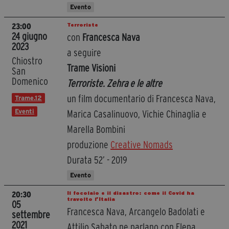
Evento
Terroriste
23:00
24 giugno
con
Francesca Nava
2023
a seguire
Chiostro
Trame Visioni
San
Domenico
Terroriste. Zehra e le altre
un film documentario di Francesca Nava,
Trame.12
Eventi
Marica Casalinuovo, Vichie Chinaglia e
Marella Bombini
produzione
Creative Nomads
Durata 52’ - 2019
Evento
Il focolaio e il disastro: come il Covid ha
20:30
travolto l’Italia
05
Francesca Nava, Arcangelo Badolati e
settembre
2021
Attilio Sabato ne parlano con Elena