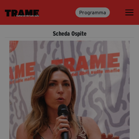
Programma
Trame.15
Programma
Scheda Ospite
Ospiti
Libri
Media & Press
News & Kit
Accrediti Stampa
Cartella Stampa
Rassegna Stampa
Partecipa