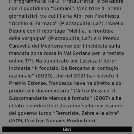
il programma di Rai3 “PresaDiretta” e collabora
segreteria@tramefestival.it
con il quotidiano "Domani". Vincitrice di premi
info@tramefestival.it
giornalistici, tra cui l’Ilaria Alpi con l’inchiesta
+39 346 954 4078
“Occhio al Farmaco” (Piazzapulita, La7), l’Anello
Debole con il reportage “Melilla, la frontiera
della vergogna” (Piazzapulita, La7) e il Premio
Caravella del Mediterraneo per l’inchiesta sulla
mancata zona rossa in Val Seriana per la testata
online TPI. Ha pubblicato per Laterza il libro-
inchiesta “Il focolaio. Da Bergamo al contagio
nazionale” (2020), che nel 2021 ha ricevuto il
Premio Estense. Francesca Nava ha diretto e co-
prodotto il documentario “L’Altro Messico, il
Subcomandante Marcos è tornato” (2007) e ha
ideato e co-diretto il docufilm sulla repressione
del governo turco “Terroriste, Zehra e le altre”
(2019, Creative Nomads Production).
Libri