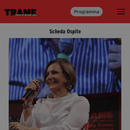
Programma
Trame.15
Programma
Scheda Ospite
Ospiti
Libri
Media & Press
News & Kit
Accrediti Stampa
Cartella Stampa
Rassegna Stampa
Partecipa