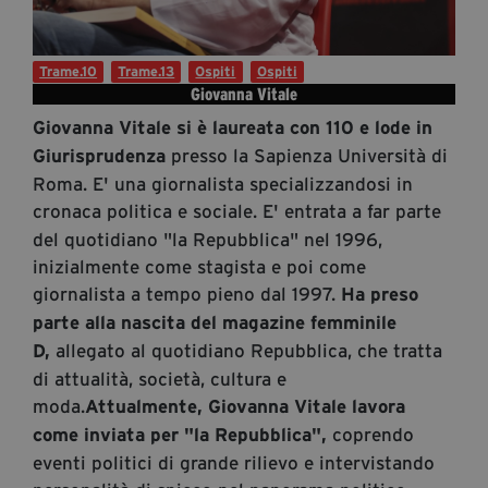
Diventa Partner
Dona
Trame.10
Trame.13
Ospiti
Ospiti
Giovanna Vitale
Giovanna Vitale si è laureata con 110 e lode in
Fondazione Trame
presso la Sapienza Università di
Giurisprudenza
Roma. E' una giornalista specializzandosi in
Chi Siamo
cronaca politica e sociale. E'
entrata a far parte
Civico Trame
del quotidiano "la Repubblica" nel 1996,
#Trameascuola
inizialmente come stagista e poi come
Visioni Civiche
giornalista a tempo pieno dal 1997.
Ha preso
Mostra 3D - Visioni Civiche
parte alla nascita del magazine femminile
Il Diritto di Essere
allegato al quotidiano Repubblica, che tratta
D,
Archivio Storico
di attualità, società, cultura e
moda.
Attualmente, Giovanna Vitale lavora
coprendo
come inviata per "la Repubblica",
Contatti
eventi politici di grande rilievo e intervistando