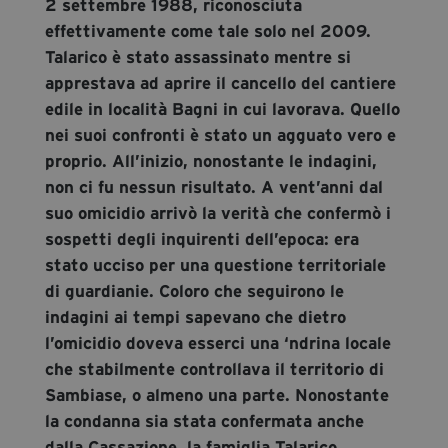
2 settembre 1988, riconosciuta
effettivamente come tale solo nel 2009.
Talarico è stato assassinato mentre si
apprestava ad aprire il cancello del cantiere
edile in località Bagni in cui lavorava. Quello
nei suoi confronti è stato un agguato vero e
proprio. All’inizio, nonostante le indagini,
non ci fu nessun risultato. A vent’anni dal
suo omicidio arrivò la verità che confermò i
sospetti degli inquirenti dell’epoca: era
stato ucciso per una questione territoriale
di guardianie. Coloro che seguirono le
indagini ai tempi sapevano che dietro
l’omicidio doveva esserci una ‘ndrina locale
che stabilmente controllava il territorio di
Sambiase, o almeno una parte. Nonostante
la condanna sia stata confermata anche
dalla Cassazione, la famiglia Talarico