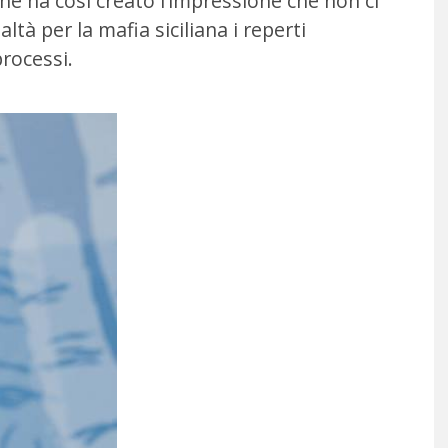
che ha così creato l’impressione che non ci
ltà per la mafia siciliana i reperti
rocessi.