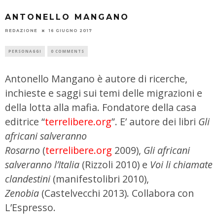
ANTONELLO MANGANO
REDAZIONE
16 GIUGNO 2017
PERSONAGGI
0 COMMENTS
Antonello Mangano è autore di ricerche,
inchieste e saggi sui temi delle migrazioni e
della lotta alla mafia. Fondatore della casa
editrice “
terrelibere.org
”. E’ autore dei libri
Gli
africani salveranno
Rosarno
(
terrelibere.org
2009),
Gli africani
salveranno l’Italia
(Rizzoli 2010) e
Voi li chiamate
clandestini
(manifestolibri 2010),
Zenobia
(Castelvecchi 2013). Collabora con
L’Espresso.