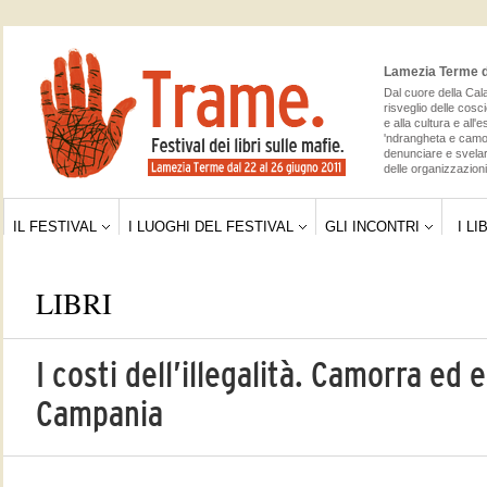
Lamezia Terme da
Dal cuore della Cala
risveglio delle cosc
e alla cultura e all'
'ndrangheta e camor
denunciare e svelar
delle organizzazioni 
IL FESTIVAL
I LUOGHI DEL FESTIVAL
GLI INCONTRI
I LI
LIBRI
I costi dell’illegalità. Camorra ed e
Campania