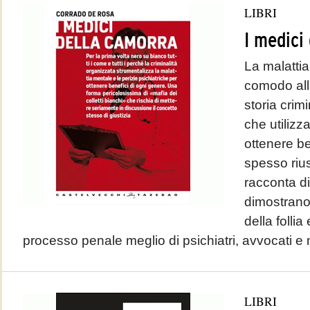
LIBRI
I medici
La malatti
comodo all
storia crim
che utilizza
ottenere ben
spesso riu
racconta di 
dimostrano
della follia
processo penale meglio di psichiatri, avvocati e ma
LIBRI