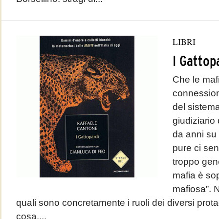
LIBRI
I Gattop
Che le maf
connessioni
del sistema
giudiziario
da anni su 
pure ci sen
troppo gen
mafia è sop
mafiosa”. 
quali sono concretamente i ruoli dei diversi prota
cosa....