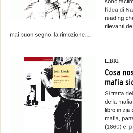
sono facilm
l’idea di N
reading che
rilevanti de
mai buon segno, la rimozione....
LIBRI
Cosa nos
mafia si
Si tratta de
della mafia 
libro inizia
mafia, parte
(1860) e, p