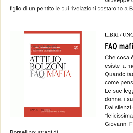
Giuseppe d
figlio di un pentito le cui rivelazioni costarono a B
LIBRI
/
UNC
FAQ maf
Che cosa è
esiste la 
Quando ta
come pens
Le sue leggi
donne, i suo
Dai silenzi
“felicissima
Giovanni F
Borsellino: stragi di...