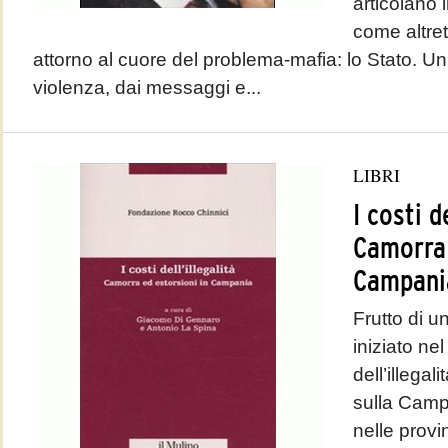
articolano i
come altret
attorno al cuore del problema-mafia: lo Stato. Un’
violenza, dai messaggi e...
LIBRI
I costi de
Camorra 
Campani
Frutto di u
iniziato ne
dell’illegal
sulla Campa
nelle provi