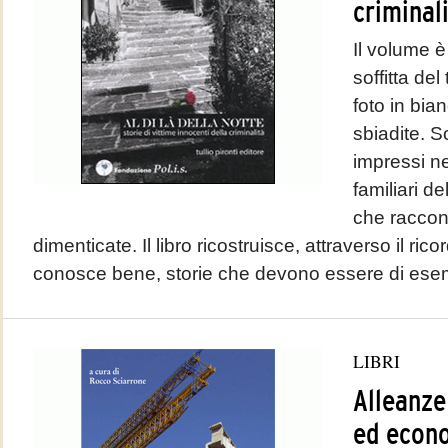
criminal
Il volume 
soffitta de
foto in bia
sbiadite. 
impressi n
familiari de
che raccont
dimenticate. Il libro ricostruisce, attraverso il rico
conosce bene, storie che devono essere di esem
LIBRI
Alleanze
ed econo