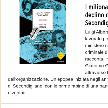
I milion
declino d
Secondig
Luigi Albe
lavorato p
ministero ne
criminale d
racconta, i
Giacomo Ge
attraverso 
dell’organizzazione. Un’epopea iniziata negli ann
di Secondigliano, con le prime rapine di una ban
diventati...