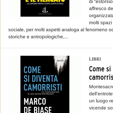
di “estorsi
affresco de
organizzata
molti spazi
sociale, per molti aspetti analoga al fenomeno odi
storiche e antropologiche,...
LIBRI
Come si 
camorris
Montesacro
dell’entro
un luogo r
vicende soc