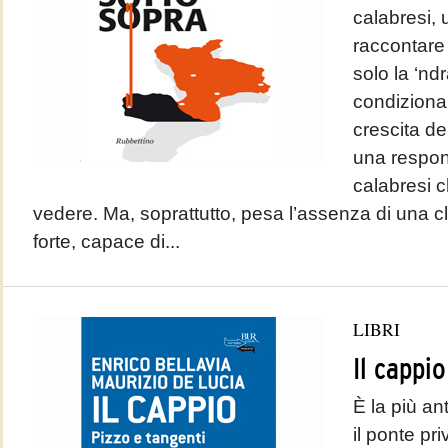
calabresi, 
raccontare
solo la ‘nd
condizionar
crescita de
una respon
calabresi c
vedere. Ma, soprattutto, pesa l’assenza di una cl
forte, capace di...
LIBRI
Il cappio
È la più ant
il ponte pri