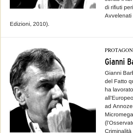
di rifiuti pe
Avvelenati 
Edizioni, 2010).
PROTAGON
Gianni B
Gianni Barb
del Fatto q
ha lavorat
all’Europeo
ad Annozer
Micromega 
(l’Osservat
Criminalità