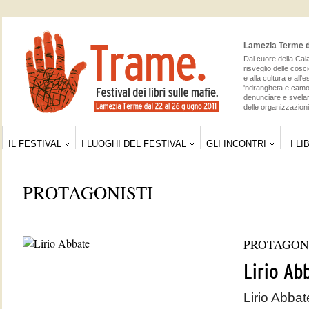
Lamezia Terme da
Dal cuore della Cala
risveglio delle cosc
e alla cultura e all'
'ndrangheta e camor
denunciare e svelar
delle organizzazioni 
IL FESTIVAL
I LUOGHI DEL FESTIVAL
GLI INCONTRI
I LI
PROTAGONISTI
PROTAGON
Lirio Ab
Lirio Abbat