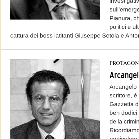
investigativ
sull’emerg
Pianura, c
politici e u
cattura dei boss latitanti Giuseppe Setola e Anto
PROTAGON
Arcangel
Arcangelo B
scrittore, 
Gazzetta d
ben dodici 
della crimi
Ricordiamo 
particolare