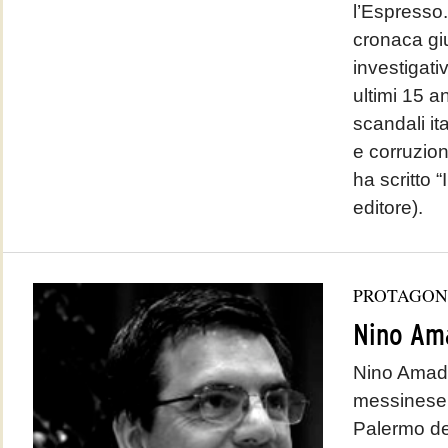
l’Espresso.
cronaca giu
investigati
ultimi 15 an
scandali it
e corruzio
ha scritto “
editore).
PROTAGON
Nino Am
Nino Amado
messinese,
Palermo de