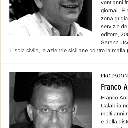
vent’anni f
giornali. È 
zona grigia,
servizio de
editore, 20
Serena Ucc
L’isola civile, le aziende siciliane contro la mafia
PROTAGON
Franco A
Franco Arc
Calabria n
molti anni n
e della dist