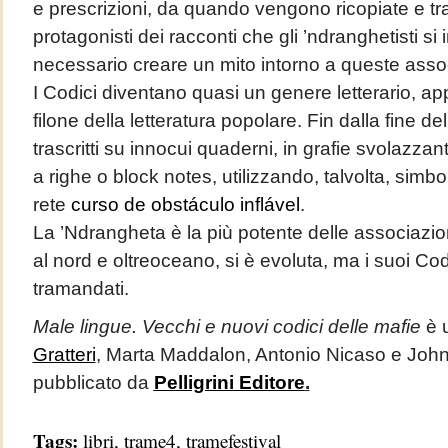
e prescrizioni, da quando vengono ricopiate e tr
protagonisti dei racconti che gli ’ndranghetisti s
necessario creare un mito intorno a queste asso
I Codici diventano quasi un genere letterario, ap
filone della letteratura popolare. Fin dalla fine d
trascritti su innocui quaderni, in grafie svolazzant
a righe o block notes, utilizzando, talvolta, simboli 
rete
curso de obstáculo inflável
.
La ’Ndrangheta è la più potente delle associazioni
al nord e oltreoceano, si è evoluta, ma i suoi C
tramandati.
Male lingue. Vecchi e nuovi codici delle mafie
è 
Gratteri
, Marta Maddalon, Antonio Nicaso e Joh
pubblicato da
Pelligrini Editore
.
Tags:
libri
,
trame4
,
tramefestival