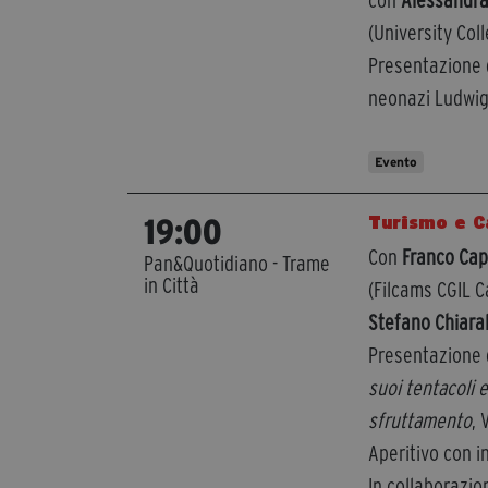
con
Alessandra
(University Col
Presentazione d
neonazi Ludwig
Evento
Turismo e C
19:00
Con
Franco Cap
Pan&Quotidiano - Trame
in Città
(Filcams CGIL C
Stefano Chiara
Presentazione d
suoi tentacoli e
sfruttamento
, 
Aperitivo con i
In collaborazi