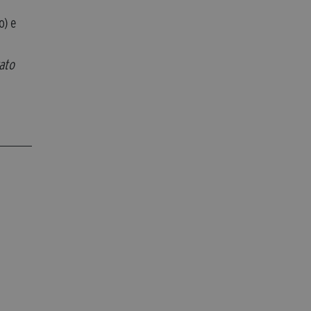
o) e
rato