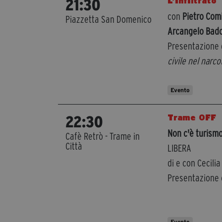
L’infiltrato
21:30
con
Pietro Com
Piazzetta San Domenico
Arcangelo Bado
Presentazione d
civile nel narco
Evento
Trame OFF
22:30
Non c'è turismo
Cafè Retrò - Trame in
Città
LIBERA
di e con Cecili
Presentazione 
Evento