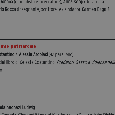
Donnici
(giornalista e ricercatore),
Anna Sergi
(Università di
rio Rocca
(insegnante, scrittore, ex sindaco),
Carmen Bagalà
inio patriarcale
stantino
e
Alessia Arcolaci
(42 parallello)
el libro di Celeste Costantino,
Predatori. Sesso e violenza nell
go
anda neonazi Ludwig