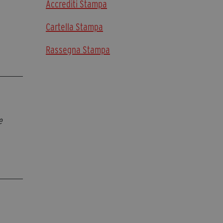
Accrediti Stampa
segreteria@tramefestival.it
info@tramefestival.it
Cartella Stampa
+39 346 954 4078
Rassegna Stampa
e