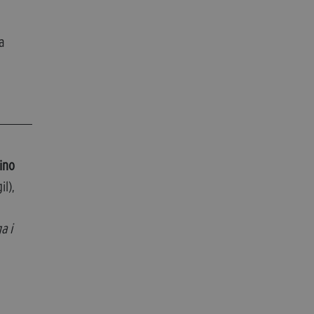
da
ino
il),
a i