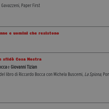
o Gavazzeni, Paper First
onne e uomini che resistono
e sfidò Cosa Nostra
occa
e
Giovanni Tizian
del libro di Riccardo Bocca con Michela Buscemi,
La Spiona
, Po