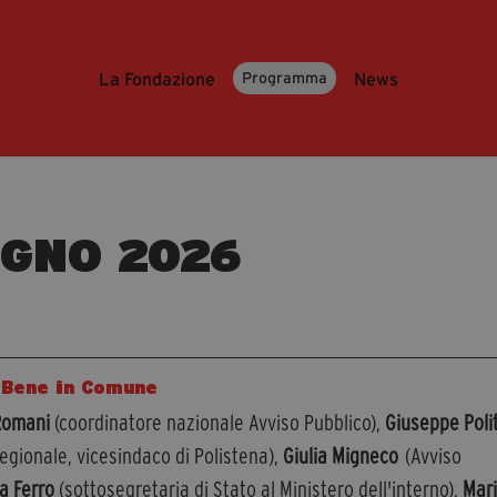
La Fondazione
News
Programma
UGNO 2026
 Bene in Comune
Romani
(coordinatore nazionale Avviso Pubblico),
Giuseppe Poli
egionale, vicesindaco di Polistena),
Giulia Migneco
(Avviso
a Ferro
(sottosegretaria di Stato al Ministero dell'interno),
Mar