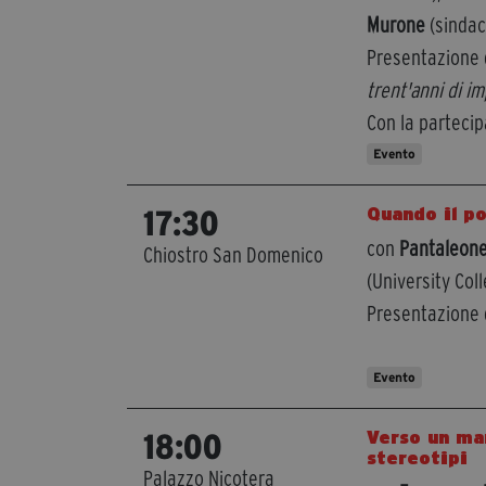
Murone
(sinda
Presentazione d
trent'anni di im
Con la partecip
Evento
Quando il p
17:30
con
Pantaleone
Chiostro San Domenico
(University Col
Presentazione d
Evento
Verso un man
18:00
stereotipi
Palazzo Nicotera