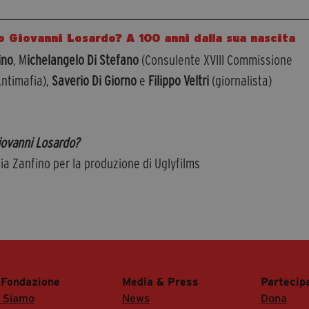
o Giovanni Losardo? A 100 anni dalla sua nascita
ino
, M
ichelangelo Di Stefano
(Consulente XVIII Commissione
ntimafia),
Saverio Di Giorno
e
Filippo Veltri
(giornalista)
iovanni Losardo?
lia Zanfino per la produzione di Uglyfilms
 Fondazione
Media & Press
Partecip
i Siamo
News
Dona