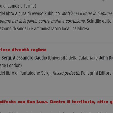
co di Lamezia Terme)
el libro a cura di Avviso Pubblico,
Mettiamo il Bene in Comune
,
pegno per la legalità
,
contro mafie e corruzione
, Scintille edito
azione di sindaci e amministratori locali calabresi
otere diventò regime
 Sergi
,
Alessandro Gaudio
(Università della Calabria) e
John Di
lege London)
el libro di Pantaleone Sergi,
Rosso podestà
, Pellegrini Editore
ifesto con San Luca. Dentro il territorio, oltre g