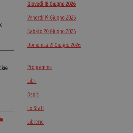
Giovedì 18 Giugno 2026
Diventa Partner
Venerdì 19 Giugno 2026
Dona
re
Sabato 20 Giugno 2026
Fondazione Trame
Domenica 21 Giugno 2026
Chi Siamo
Civico Trame
Programma
ckie
#Trameascuola
Visioni Civiche
Libri
Mostra 3D - Visioni Civiche
Il Diritto di Essere
Ospiti
Archivio Storico
Lo Staff
li
Librerie
Contatti