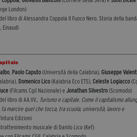
 Coppola
,
Giovanni Bianconi
(Corriere della Sera) e
John Dickie
lege London)
el libro di Alessandra Coppola Il Fuoco Nero. Storia della ban
, Einaudi
apitale
albo
,
Paolo Caputo
(Università della Calabria),
Giuseppe Valent
alabria),
Domenico Lico
(Kalabria Eco ETS),
Celeste Logiacco
(Cg
luce
(Filcams Cgil Nazionale) e
Jonathan Silvestro
(Scomodo)
el libro di AA.VV.,
Turismo e capitale. Come il capitalismo allung
 fa marcire quel che tocca, tra scuola, università, lavoro e
Vintura Edizioni
ntrattenimento musicale di Danilo Lico (Kef)
one con Filcams CGIL Calabria e Scomodo