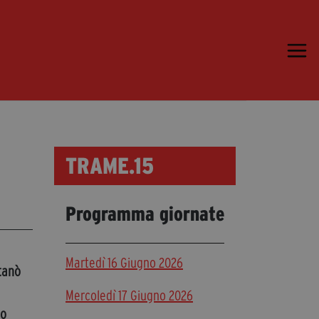
Trame.15
Programma
Ospiti
Libri
TRAME.15
Media & Press
News & Kit
Programma giornate
Accrediti Stampa
Cartella Stampa
Rassegna Stampa
Martedì 16 Giugno 2026
tanò
Mercoledì 17 Giugno 2026
Partecipa
io