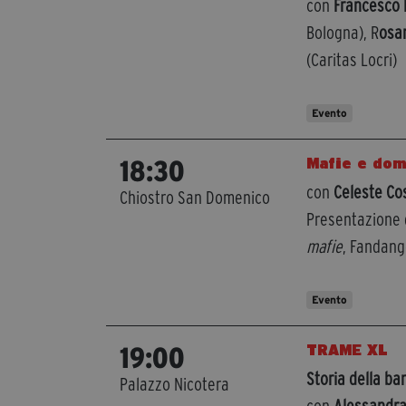
con
Francesco 
Bologna), R
osa
(Caritas Locri)
Evento
Mafie e dom
18:30
con
Celeste Co
Chiostro San Domenico
Presentazione d
mafie
, Fandan
Evento
TRAME XL
19:00
Storia della b
Palazzo Nicotera