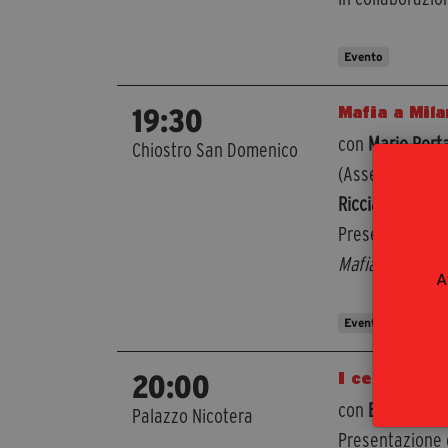
Evento
Mafia a Mila
19:30
con
Mario Port
Chiostro San Domenico
(Assessore Welf
Ricciardelli
(gio
Presentazione d
Mafia a Milano
,
A
Evento
I cecchini 
20:00
con
Ezio Gavaz
Palazzo Nicotera
Presentazione 