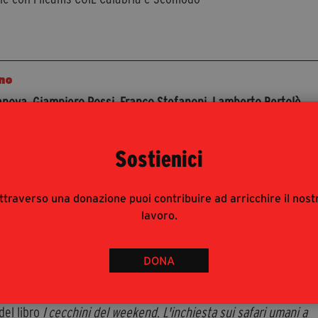
no
anova
,
Giampiero Rossi
,
Franco Stefanoni
,
Lamberto Bertolè
are, Salute e Beni Confiscati Comune di Milano) e
Tommaso
rnalista)
Sostienici
el libro di Mario Portanova, Giampiero Rossi e Franco Stefanon
 Zolfo
ttraverso una donazione puoi contribuire ad arricchire il nost
lavoro.
DONA
del weekend
zeni
e
Tommaso Panza
(giornalista)
del libro
I cecchini del weekend. L'inchiesta sui safari umani a