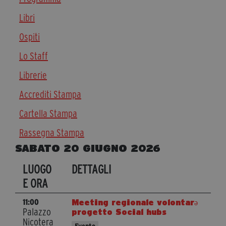
Diventa Partner
Libri
Dona
Ospiti
Lo Staff
Fondazione Trame
Librerie
Chi Siamo
Accrediti Stampa
Civico Trame
Cartella Stampa
#Trameascuola
Visioni Civiche
Rassegna Stampa
Mostra 3D - Visioni Civiche
SABATO 20 GIUGNO 2026
Il Diritto di Essere
LUOGO
DETTAGLI
Archivio Storico
E ORA
Meeting regionale volontarə
11:00
Palazzo
progetto Social hubs
Contatti
Nicotera
Evento