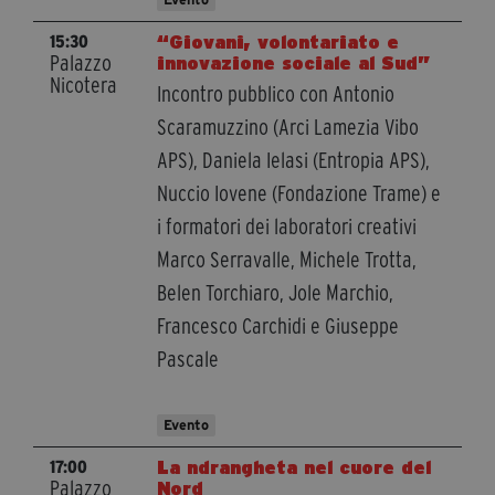
segreteria@tramefestival.it
“Giovani, volontariato e
15:30
info@tramefestival.it
Palazzo
innovazione sociale al Sud”
+39 346 954 4078
Nicotera
Incontro pubblico con Antonio
Scaramuzzino (Arci Lamezia Vibo
APS), Daniela Ielasi (Entropia APS),
Nuccio Iovene (Fondazione Trame) e
i formatori dei laboratori creativi
Marco Serravalle, Michele Trotta,
Belen Torchiaro, Jole Marchio,
Francesco Carchidi e Giuseppe
Pascale
Evento
La ndrangheta nel cuore del
17:00
Palazzo
Nord