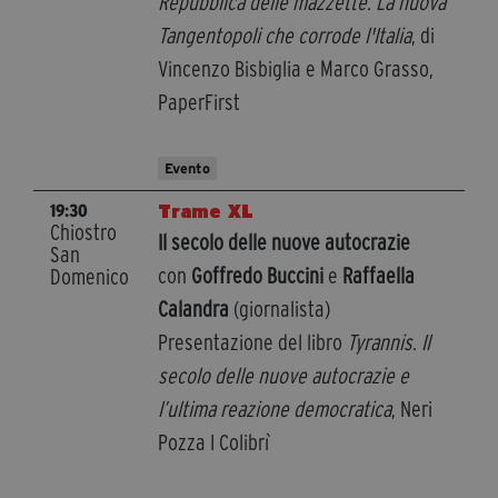
Repubblica delle mazzette. La nuova
Tangentopoli che corrode l'Italia
, di
Vincenzo Bisbiglia e Marco Grasso,
PaperFirst
Evento
Trame XL
19:30
Chiostro
Il secolo delle nuove autocrazie
San
con
Goffredo Buccini
e
Raffaella
Domenico
Calandra
(giornalista)
Presentazione del libro
Tyrannis. Il
secolo delle nuove autocrazie e
l’ultima reazione democratica
, Neri
Pozza I Colibrì