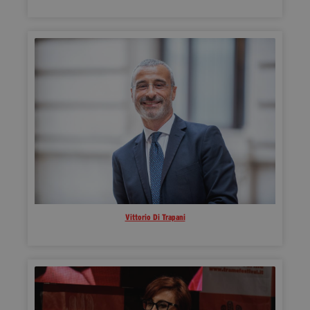
Diventa Partner
Dona
Fondazione Trame
Chi Siamo
Civico Trame
#Trameascuola
Visioni Civiche
Mostra 3D - Visioni Civiche
Il Diritto di Essere
Vittorio Di Trapani
Archivio Storico
Contatti