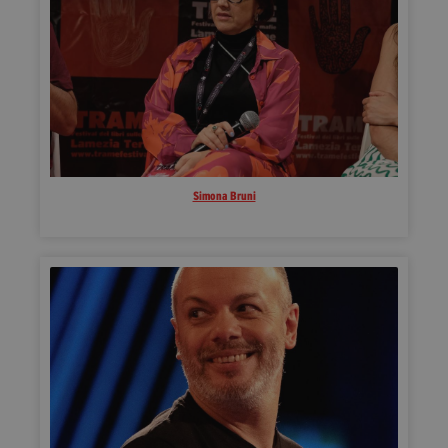
segreteria@tramefestival.it
info@tramefestival.it
+39 346 954 4078
Simona Bruni