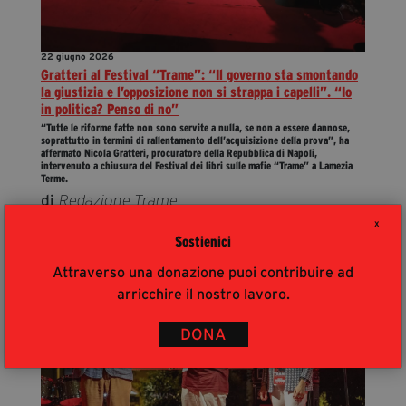
22 giugno 2026
Gratteri al Festival “Trame”: “Il governo sta smontando
la giustizia e l’opposizione non si strappa i capelli”. “Io
in politica? Penso di no”
“Tutte le riforme fatte non sono servite a nulla, se non a essere dannose,
soprattutto in termini di rallentamento dell’acquisizione della prova”, ha
affermato Nicola Gratteri, procuratore della Repubblica di Napoli,
intervenuto a chiusura del Festival dei libri sulle mafie “Trame” a Lamezia
Terme.
di
Redazione Trame
X
Sostienici
Attraverso una donazione puoi contribuire ad
arricchire il nostro lavoro.
DONA