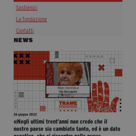
Sostienici
Diventa Partner
Dona
La fondazione
Contatti
NEWS
Fondazione Trame
Chi Siamo
Civico Trame
#Trameascuola
Visioni Civiche
Mostra 3D - Visioni Civiche
Il Diritto di Essere
Archivio Storico
26 giugno 2022
«Negli ultimi trent’anni non credo che il
nostro paese sia cambiato tanto, ed è un dato
Contatti
negativo, che si riscontra nelle nuove