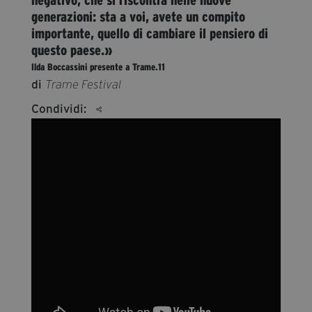
segreteria@tramefestival.it
generazioni: sta a voi, avete un compito
info@tramefestival.it
importante, quello di cambiare il pensiero di
questo paese.»
+39 346 954 4078
Ilda Boccassini presente a Trame.11
di
Trame Festival
Condividi: