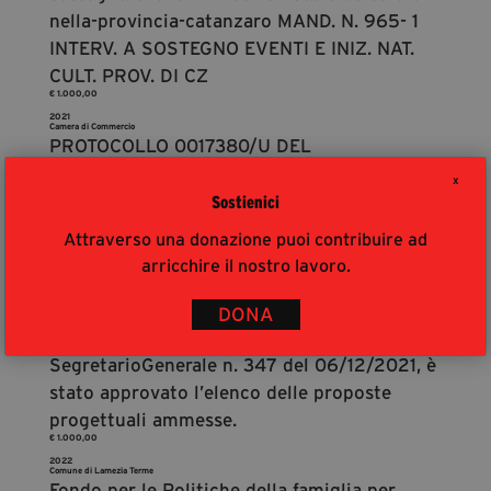
nella-provincia-catanzaro MAND. N. 965- 1
INTERV. A SOSTEGNO EVENTI E INIZ. NAT.
CULT. PROV. DI CZ
€ 1.000,00
2021
Camera di Commercio
PROTOCOLLO 0017380/U DEL
07/12/2021OGGETTO: Avviso pubblico
X
“Interventi a sostegno di eventi e iniziative
Sostienici
di natura culturale nella provinciadi
Attraverso una donazione puoi contribuire ad
Catanzaro” Edizione invernale –
arricchire il nostro lavoro.
Comunicazione esito istruttoria istanza. Con
riferimento all’Avviso di cui all’oggetto, si
DONA
rende noto che, con Determinazione del
SegretarioGenerale n. 347 del 06/12/2021, è
stato approvato l’elenco delle proposte
progettuali ammesse.
€ 1.000,00
2022
Comune di Lamezia Terme
Fondo per le Politiche della famiglia per