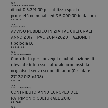
2017
Diventa Partner
Comune di Lamezia Terme
di cui € 5.391,00 per utilizzo spazi di
Dona
proprietà comunale ed € 5.000,00 in danaro
€ 10.391,00
2018
Regione Calabria
AVVISO PUBBLICO INIZIATIVE CULTURALI
Fondazione Trame
ANNO 2017 – PAC 2014/2020 – AZIONE 1
Chi Siamo
tipologia B.
€ 106.000,00
Civico Trame
2018
#Trameascuola
Ministero della Cultura
Contributo per convegni e pubblicazione di
Visioni Civiche
rilevante interesse culturale promossi da
Mostra 3D - Visioni Civiche
organismi senza scopo di lucro (Circolare
Il Diritto di Essere
27.12.2012 n.108)
€ 463,00
Archivio Storico
2018
Ministero della Cultura
CONTRIBUTO ANNO EUROPEO DEL
PATRIMONIO CULTURALE 2018
Contatti
€ 2.473,01
2018