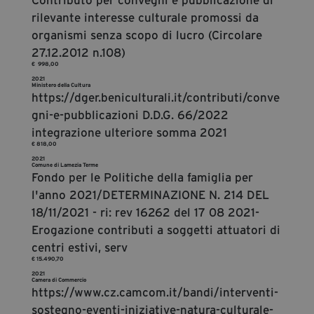
rilevante interesse culturale promossi da
organismi senza scopo di lucro (Circolare
27.12.2012 n.108)
€ 998,00
2021
Ministero della Cultura
https://dger.beniculturali.it/contributi/conve
gni-e-pubblicazioni D.D.G. 66/2022
integrazione ulteriore somma 2021
€ 818,00
2021
Comune di Lamezia Terme
Fondo per le Politiche della famiglia per
l'anno 2021/DETERMINAZIONE N. 214 DEL
18/11/2021 - ri: rev 16262 del 17 08 2021-
Erogazione contributi a soggetti attuatori di
centri estivi, serv
€ 15.490,70
2021
Camera di Commercio
https://www.cz.camcom.it/bandi/interventi-
sostegno-eventi-iniziative-natura-culturale-