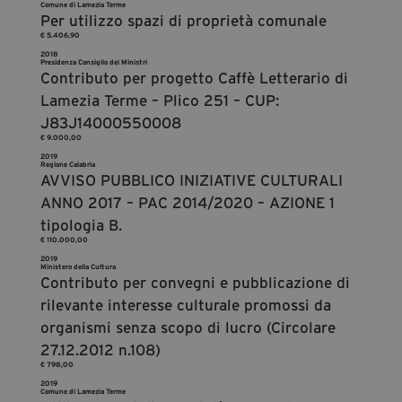
Comune di Lamezia Terme
segreteria@tramefestival.it
Per utilizzo spazi di proprietà comunale
info@tramefestival.it
€ 5.406,90
2018
+39 346 954 4078
Presidenza Consiglio dei Ministri
Contributo per progetto Caffè Letterario di
Lamezia Terme – Plico 251 – CUP:
J83J14000550008
€ 9.000,00
2019
Regione Calabria
AVVISO PUBBLICO INIZIATIVE CULTURALI
ANNO 2017 – PAC 2014/2020 – AZIONE 1
tipologia B.
€ 110.000,00
2019
Ministero della Cultura
Contributo per convegni e pubblicazione di
rilevante interesse culturale promossi da
organismi senza scopo di lucro (Circolare
27.12.2012 n.108)
€ 798,00
2019
Comune di Lamezia Terme