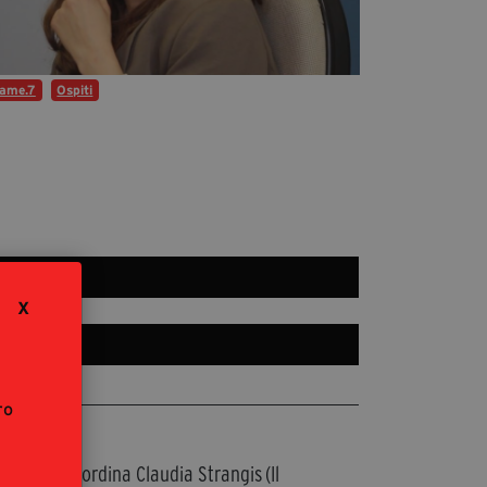
Diventa Partner
Dona
ame.7
Ospiti
Fondazione Trame
Chi Siamo
Civico Trame
#Trameascuola
Visioni Civiche
X
Mostra 3D - Visioni Civiche
Il Diritto di Essere
Archivio Storico
ro
Contatti
Morano, coordina Claudia Strangis (Il