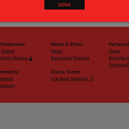
DONA
tino)
to
 Fondazione
Media & Press
Partecip
i Siamo
News
Dona
hivio Storico
Rassegna Stampa
Diventa V
Diventa P
mmunity
Civico Trame
cebook
Via degli Oleandri, 5
stagram