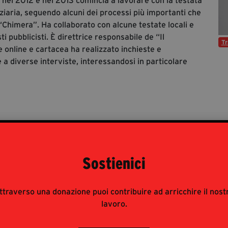
nel 2012 e nel 2013 comincia a lavorare con la testata
ziaria, seguendo alcuni dei processi più importanti che
himera”. Ha collaborato con alcune testate locali e
ti pubblicisti. È direttrice responsabile de “Il
Tr
e online e cartacea ha realizzato inchieste e
 a diverse interviste, interessandosi in particolare
Libri
Eventi
Sostienici
TAGLI
ttraverso una donazione puoi contribuire ad arricchire il nost
ezia 2.0
lavoro.
 Latella, Giovanni Bombardieri, Salvatore Curcio, Maria Teresa 