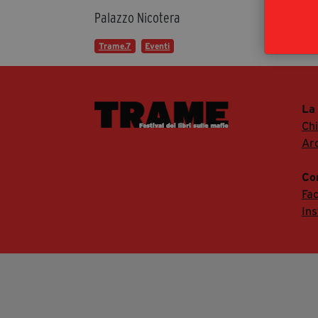
Lame
Palazzo Nicotera
Even
Trame.7
Eventi
La
Ch
Arc
Co
Fa
In