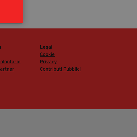
segreteria@tramefestival.it
info@tramefestival.it
+39 346 954 4078
a
Legal
Cookie
olontario
Privacy
artner
Contributi Pubblici