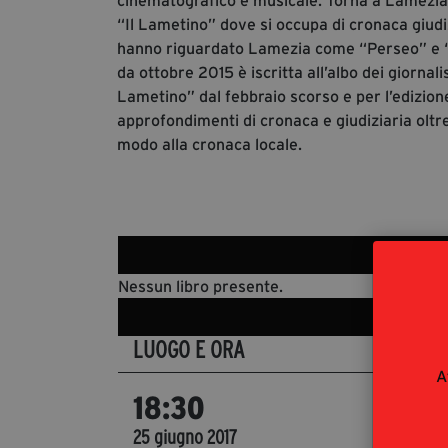
cinematografico e musicale. Torna a Lamezia 
“Il Lametino” dove si occupa di cronaca giudi
hanno riguardato Lamezia come “Perseo” e “C
da ottobre 2015 è iscritta all’albo dei giornalis
Lametino” dal febbraio scorso e per l’edizion
approfondimenti di cronaca e giudiziaria oltre
modo alla cronaca locale.
Nessun libro presente.
LUOGO E ORA
DET
A
Lam
18:30
Luisa
25 giugno 2017