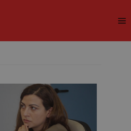
Trame.15
Programma
Ospiti
Libri
Media & Press
News & Kit
Accrediti Stampa
Cartella Stampa
Rassegna Stampa
Partecipa