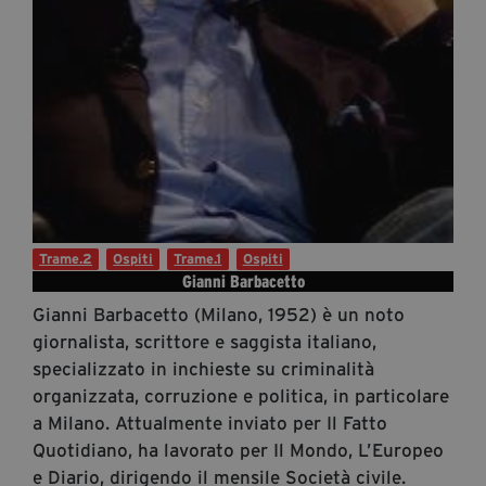
Diventa Partner
Dona
Fondazione Trame
Chi Siamo
Civico Trame
#Trameascuola
Trame.2
Ospiti
Trame.1
Ospiti
Visioni Civiche
Gianni Barbacetto
Mostra 3D - Visioni Civiche
Gianni Barbacetto (Milano, 1952) è un noto
Il Diritto di Essere
giornalista, scrittore e saggista italiano,
specializzato in inchieste su criminalità
Archivio Storico
organizzata, corruzione e politica, in particolare
a Milano. Attualmente inviato per Il Fatto
Quotidiano, ha lavorato per Il Mondo, L’Europeo
Contatti
e Diario, dirigendo il mensile Società civile.