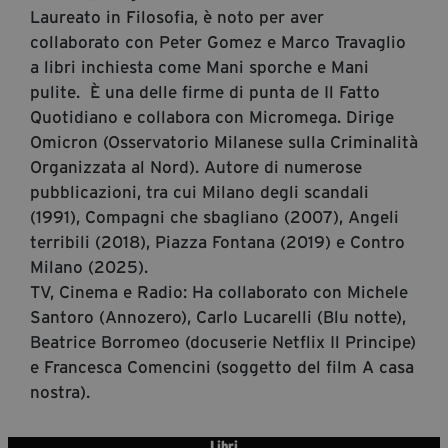
segreteria@tramefestival.it
Laureato in Filosofia, è noto per aver
collaborato con Peter Gomez e Marco Travaglio
info@tramefestival.it
a libri inchiesta come Mani sporche e Mani
+39 346 954 4078
pulite. È una delle firme di punta de Il Fatto
Quotidiano e collabora con Micromega. Dirige
Omicron (Osservatorio Milanese sulla Criminalità
Organizzata al Nord). Autore di numerose
pubblicazioni, tra cui Milano degli scandali
(1991), Compagni che sbagliano (2007), Angeli
terribili (2018), Piazza Fontana (2019) e Contro
Milano (2025).
TV, Cinema e Radio: Ha collaborato con Michele
Santoro (Annozero), Carlo Lucarelli (Blu notte),
Beatrice Borromeo (docuserie Netflix Il Principe)
e Francesca Comencini (soggetto del film A casa
nostra).
Libri