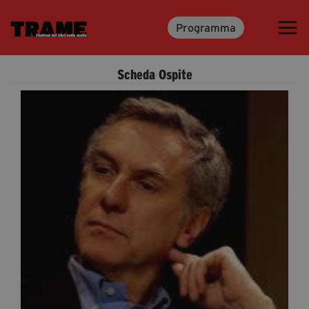
Programma
Trame.15
Programma
Scheda Ospite
Ospiti
Libri
Media & Press
News & Kit
Accrediti Stampa
Cartella Stampa
Rassegna Stampa
Partecipa