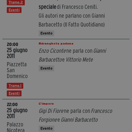
Trame.2
speciale
di Francesco Ceniti.
Eventi
Gli autori ne parlano con Gianni
Barbacetto (Il Fatto Quotidiano)
Evento
Ndrangheta padana
20:00
25 giugno
Enzo Ciconte
ne parla con
Gianni
2011
Barbacetto
e
Vittorio Mete
Piazzetta
Evento
San
Domenico
Trame.1
Eventi
L’impero
22:00
25 giugno
Gigi Di Fiore
ne parla con
Francesco
2011
Forgione
e
Gianni Barbacetto
Palazzo
Evento
Nicotera