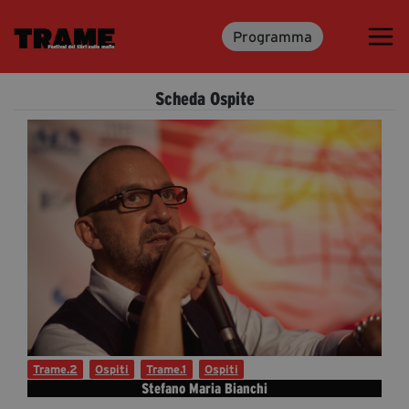
Programma
Trame.15
Programma
Scheda Ospite
Ospiti
Libri
Media & Press
News & Kit
Accrediti Stampa
Cartella Stampa
Rassegna Stampa
Trame.2
Ospiti
Trame.1
Ospiti
Stefano Maria Bianchi
Partecipa