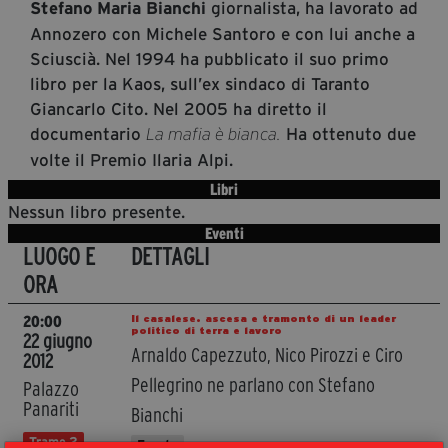
giornalista, ha lavorato ad
Stefano Maria Bianchi
Diventa Partner
Annozero con Michele Santoro e con lui anche a
Dona
Sciuscià. Nel 1994 ha pubblicato il suo primo
libro per la Kaos, sull’ex sindaco di Taranto
Giancarlo Cito. Nel 2005 ha diretto il
Fondazione Trame
documentario
Ha ottenuto due
La mafia è bianca.
volte il Premio Ilaria Alpi.
Chi Siamo
Libri
Civico Trame
Nessun libro presente.
#Trameascuola
Eventi
LUOGO E
DETTAGLI
Visioni Civiche
ORA
Mostra 3D - Visioni Civiche
Il Diritto di Essere
Il casalese. ascesa e tramonto di un leader
20:00
politico di terra e lavoro
22 giugno
Archivio Storico
Arnaldo Capezzuto, Nico Pirozzi e Ciro
2012
Pellegrino ne parlano con Stefano
Palazzo
Panariti
Bianchi
Contatti
Trame.2
Evento