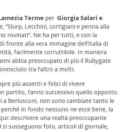
 Lamezia Terme
per
Giorgia Salari e
le, “Slurp, Lecchini, cortigiani e penna alla
no rovinati”. Ne ha per tutti, e con la
di fronte alla vera immagine dell’Italia di
ità, facilmente corruttibile. In maniera
anni abbia preoccupato di più il Rubygate
onosciuto tra l’altro a molti.
re più assenti e felici di vivere
n partito, l’anno successivo quello opposto.
xi a Berlusconi, non sono cambiate tanto le
e perché in fondo nessuno ne esce bene, la
qui: descrivere una realtà preoccupante
ì si susseguono foto, articoli di giornale,