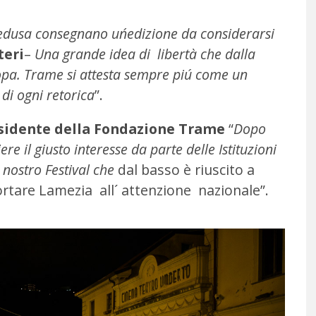
edusa consegnano un´edizione da considerarsi
teri
–
Una grande idea di libertà che dalla
ropa. Trame si attesta sempre piú come un
 di ogni retorica
”.
idente della Fondazione Trame
“
Dopo
e il giusto interesse da parte delle Istituzioni
 nostro Festival che
dal basso è riuscito a
ortare Lamezia all´ attenzione nazionale”.