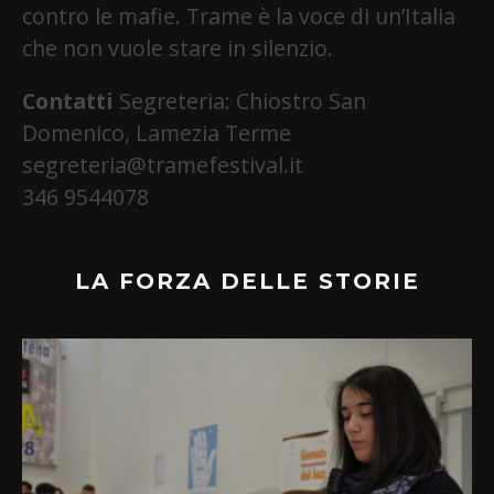
contro le mafie. Trame è la voce di un’Italia
che non vuole stare in silenzio.
Contatti
Segreteria: Chiostro San
Domenico, Lamezia Terme
segreteria@tramefestival.it
346 9544078
LA FORZA DELLE STORIE