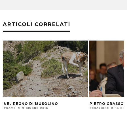
ARTICOLI CORRELATI
NEL REGNO DI MUSOLINO
PIETRO GRASSO
TRAME
9 GIUGNO 2016
REDAZIONE
13 GI