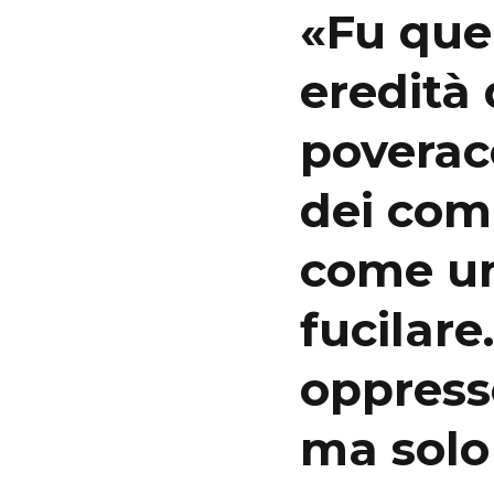
«Fu quel
eredità 
poveracc
dei comb
come un
fucilare
oppress
ma solo