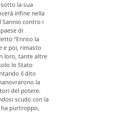
 sotto la sua
ocerà infine nella
l Sannio contro i
 paese di
etto “Enrico la
e e poi, rimasto
n loro, tante altre
solo lo Stato
ntando il dito
e manovrarono la
tori del potere.
ndosi scudo con la
e ha purtroppo,