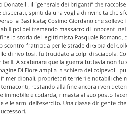
 Donatelli, il “generale dei briganti” che raccolse
disperati, spinti da una voglia di rivincita che sf
erso la Basilicata; Cosimo Giordano che sollevò i
abili poi del tremendo massacro di innocenti nel
fine la storia del legittimista Pasquale Romano, d
 scontro fratricida per le strade di Gioia del Coll
o di rivoltosi, fu trucidato a colpi di sciabola. Co
ibelli.
A scatenare quella guerra tuttavia non fu 
pagine Di Fiore amplia la schiera dei colpevoli, pu
i” meridionali, proprietari terrieri e notabili ch
o tornaconti, restando alla fine ancora i veri deten
te immobile e codarda, rimasta al suo posto face
e e le armi dell’esercito. Una classe dirigente ch
successori.