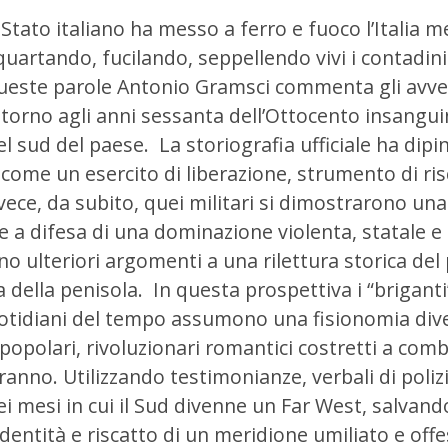
 Stato italiano ha messo a ferro e fuoco l’Italia m
quartando, fucilando, seppellendo vivi i contadini
ueste parole Antonio Gramsci commenta gli avve
ntorno agli anni sessanta dell’Ottocento insang
el sud del paese.
La storiografia ufficiale ha dipi
ome un esercito di liberazione, strumento di risc
nvece, da subito, quei militari si dimostrarono una
e a difesa di una dominazione violenta, statale e 
o ulteriori argomenti a una rilettura storica del
ca della penisola.
In questa prospettiva i “briganti
uotidiani del tempo assumono una fisionomia div
opolari, rivoluzionari romantici costretti a com
iranno.
Utilizzando testimonianze, verbali di polizia
ei mesi in cui il Sud divenne un Far West, salvan
dentità e riscatto di un meridione umiliato e off