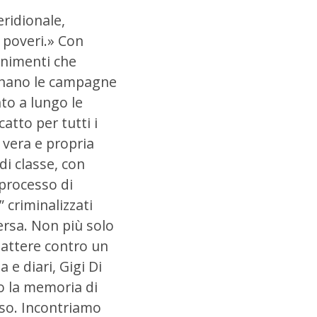
eridionale,
 poveri.» Con
nimenti che
uinano le campagne
nto a lungo le
atto per tutti i
 vera e propria
di classe, con
 processo di
” criminalizzati
ersa. Non più solo
battere contro un
 e diari, Gigi Di
do la memoria di
eso. Incontriamo