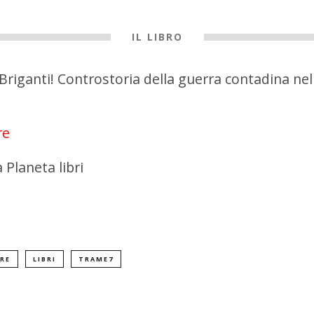
IL LIBRO
Briganti! Controstoria della guerra contadina nel
re
 Planeta libri
ORE
LIBRI
TRAME7