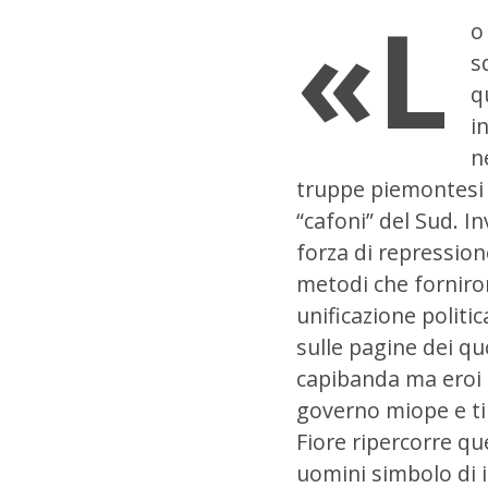
«L
o
s
q
i
n
truppe piemontesi c
“cafoni” del Sud. I
forza di repression
metodi che forniron
unificazione politi
sulle pagine dei q
capibanda ma eroi p
governo miope e t
Fiore ripercorre qu
uomini simbolo di i