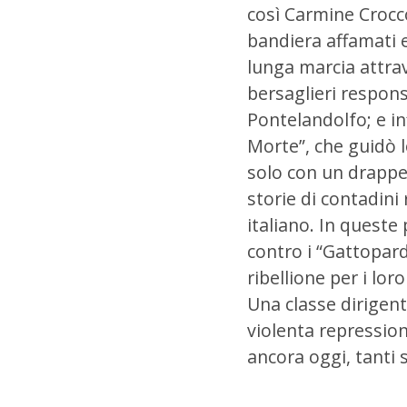
così Carmine Crocco
bandiera affamati e 
lunga marcia attrav
bersaglieri respons
Pontelandolfo; e in
Morte”, che guidò lo
solo con un drappell
storie di contadini r
italiano. In queste 
contro i “Gattopard
ribellione per i lor
Una classe dirigen
violenta repression
ancora oggi, tanti 