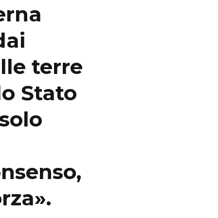
terna
dai
lle terre
lo Stato
solo
onsenso,
orza»
.