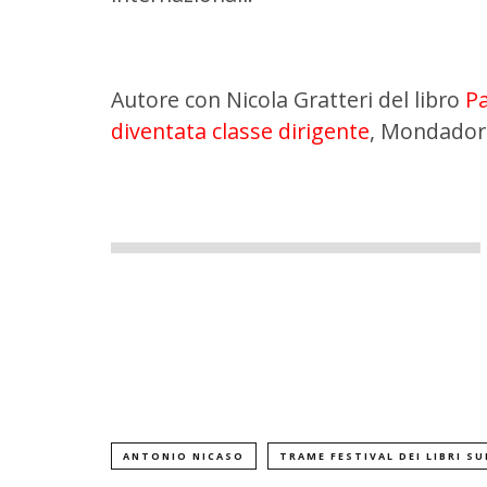
Autore con Nicola Gratteri del libro
Pa
diventata classe dirigente
, Mondadori
ANTONIO NICASO
TRAME FESTIVAL DEI LIBRI SU