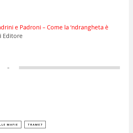
drini e Padroni – Come la ‘ndrangheta è
 Editore
–
LLE MAFIE
TRAME7