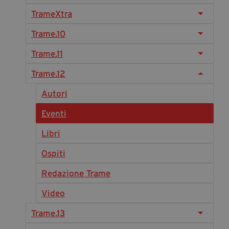
Diventa Partner
TrameXtra
Dona
Trame.10
Trame.11
Fondazione Trame
Trame.12
Chi Siamo
Autori
Civico Trame
Eventi
#Trameascuola
Visioni Civiche
Libri
Mostra 3D - Visioni Civiche
Ospiti
Il Diritto di Essere
Redazione Trame
Archivio Storico
Video
Trame.13
Contatti