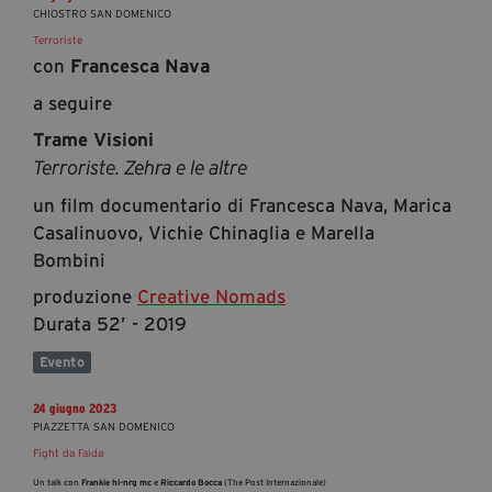
CHIOSTRO SAN DOMENICO
Terroriste
con
Francesca Nava
a seguire
Trame Visioni
Terroriste. Zehra e le altre
un film documentario di Francesca Nava, Marica
Casalinuovo, Vichie Chinaglia e Marella
Bombini
produzione
Creative Nomads
Durata 52’ - 2019
Evento
24 giugno 2023
PIAZZETTA SAN DOMENICO
Fight da Faida
Un talk con
Frankie hi-nrg mc
e
Riccardo Bocca
(The Post Internazionale)