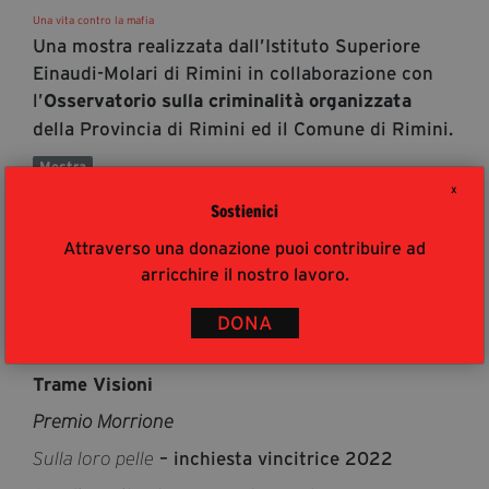
Una vita contro la mafia
Una mostra realizzata dall’Istituto Superiore
Einaudi-Molari di Rimini in collaborazione con
l’
Osservatorio sulla criminalità organizzata
della Provincia di Rimini ed il Comune di Rimini.
Mostra
X
Sostienici
25 giugno 2023
CHIOSTRO SAN DOMENICO
Attraverso una donazione puoi contribuire ad
Premio Morrione
arricchire il nostro lavoro.
,
,
Stefano Lamorgese
Marika Ikonomu
Sofia
Nardacchione
DONA
a seguire
Trame Visioni
Premio Morrione
– inchiesta vincitrice 2022
Sulla loro pelle