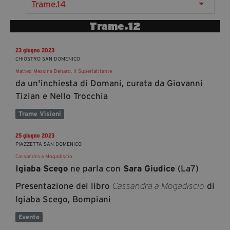
Trame.14
segreteria@tramefestival.it
info@tramefestival.it
Trame.12
+39 346 954 4078
23 giugno 2023
CHIOSTRO SAN DOMENICO
Matteo Messina Denaro, Il Superlatitante
da un'inchiesta di Domani, curata da Giovanni
Tizian e Nello Trocchia
Trame Visioni
25 giugno 2023
PIAZZETTA SAN DOMENICO
Cassandra a Mogadiscio
ne parla con
(La7)
Igiaba Scego
Sara Giudice
Presentazione del libro
di
Cassandra a Mogadiscio
Igiaba Scego, Bompiani
Evento