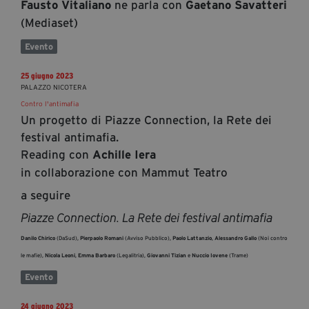
ne parla con
Fausto Vitaliano
Gaetano Savatteri
(Mediaset)
Evento
25 giugno 2023
PALAZZO NICOTERA
Contro l'antimafia
Un progetto di Piazze Connection, la Rete dei
festival antimafia.
Reading con
Achille Iera
in collaborazione con Mammut Teatro
a seguire
Piazze Connection. La Rete dei festival antimafia
Danilo Chirico
(DaSud),
Pierpaolo Romani
(Avviso Pubblico),
Paolo Lattanzio
,
Alessandro Gallo
(Noi contro
le mafie),
Nicola Leoni
,
Emma Barbaro
(Legalitria),
Giovanni Tizian
e
Nuccio Iovene
(Trame)
Evento
24 giugno 2023