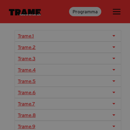
Programma
Trame.15
Programma
Ospiti
Trame.1
Libri
Trame.2
Trame.3
Media & Press
Trame.4
News & Kit
Trame.5
Accrediti Stampa
Trame.6
Cartella Stampa
Rassegna Stampa
Trame.7
Trame.8
Partecipa
Trame.9