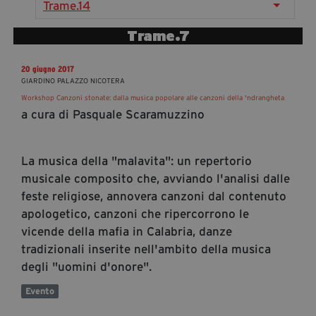
Trame.14
segreteria@tramefestival.it
info@tramefestival.it
Trame.7
+39 346 954 4078
20 giugno 2017
GIARDINO PALAZZO NICOTERA
Workshop Canzoni stonate: dalla musica popolare alle canzoni della 'ndrangheta
a cura di Pasquale Scaramuzzino
La musica della "malavita": un repertorio
musicale composito che, avviando l'analisi dalle
feste religiose, annovera canzoni dal contenuto
apologetico, canzoni che ripercorrono le
vicende della mafia in Calabria, danze
tradizionali inserite nell'ambito della musica
degli "uomini d'onore".
Evento